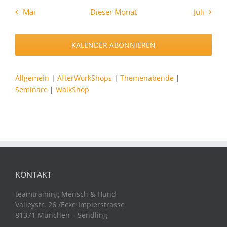
Mai
Dieser Monat
Juli
KALENDER ABONNIEREN
Allgemein
|
AfterWorkShops
|
Themenabende
|
Seminare
|
WalkShop
KONTAKT
teamtraining Mensch & Hund
Valleystr. 26 /Ecke Implerstrasse
81371 München – Sendling