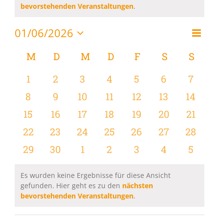
Hinweis
bevorstehenden Veranstaltungen
.
01/06/2026
Vera
Monat
Ansi
Datum
Ansi
wählen.
Kalender
M
MONTAG
D
DIENSTAG
M
MITTWOCH
D
DONNERSTAG
F
FREITAG
S
SAMSTAG
S
SON
Navi
Navi
von
0
0
0
0
0
0
0
1
2
3
4
5
6
7
Veranstaltungen
Veranstaltungen
Veranstaltungen
Veranstaltungen
Veranstaltungen
Veranstaltungen
Veranstaltu
Verans
0
0
0
0
0
0
0
8
9
10
11
12
13
14
Veranstaltungen
Veranstaltungen
Veranstaltungen
Veranstaltungen
Veranstaltungen
Veranstaltu
Verans
0
0
0
0
0
0
0
15
16
17
18
19
20
21
Veranstaltungen
Veranstaltungen
Veranstaltungen
Veranstaltungen
Veranstaltungen
Veranstaltun
Verans
0
0
0
0
0
0
0
22
23
24
25
26
27
28
Veranstaltungen
Veranstaltungen
Veranstaltungen
Veranstaltungen
Veranstaltungen
Veranstaltun
Verans
0
0
0
0
0
0
0
29
30
1
2
3
4
5
Veranstaltungen
Veranstaltungen
Veranstaltungen
Veranstaltungen
Veranstaltungen
Veranstaltu
Verans
Es wurden keine Ergebnisse für diese Ansicht
gefunden. Hier geht es zu den
nächsten
Hinweis
bevorstehenden Veranstaltungen
.