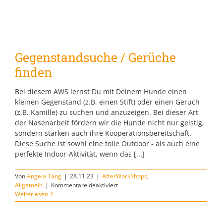
Gegenstandsuche / Gerüche
finden
Bei diesem AWS lernst Du mit Deinem Hunde einen
kleinen Gegenstand (z.B. einen Stift) oder einen Geruch
(z.B. Kamille) zu suchen und anzuzeigen. Bei dieser Art
der Nasenarbeit fördern wir die Hunde nicht nur geistig,
sondern stärken auch ihre Kooperationsbereitschaft.
Diese Suche ist sowhl eine tolle Outdoor - als auch eine
perfekte Indoor-Aktivität, wenn das [...]
Von
Angela Tang
|
28.11.23
|
AfterWorkShops
,
für
Allgemein
|
Kommentare deaktiviert
Gegenstandsuche
Weiterlesen
/
Gerüche
finden