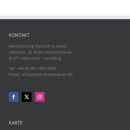
KONTAKT
teamtraining Mensch & Hund
Valleystr. 26 /Ecke Implerstrasse
81371 München – Sendling
Tel: +49 (0) 89 7205 9995
Email: info[at]die-teamtrainer.de
KARTE