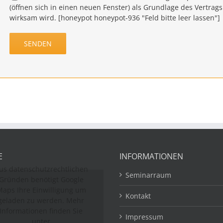
(öffnen sich in einen neuen Fenster) als Grundlage des Vertrag
wirksam wird. [honeypot honeypot-936 "Feld bitte leer lassen"]
E
INFORMATIONEN
us datenschutzrechtlichen
Seminarraum
Gründen benötigt Google
aps Ihre Einwilligung um
Kontakt
geladen zu werden. Mehr
Informationen finden Sie
Impressum
unter