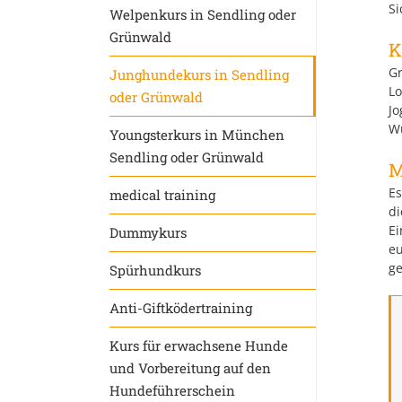
Si
Welpenkurs in Sendling oder
Grünwald
K
Gr
Junghundekurs in Sendling
Lo
oder Grünwald
Jo
Wü
Youngsterkurs in München
Sendling oder Grünwald
M
Es
medical training
di
Ei
Dummykurs
eu
ge
Spürhundkurs
Anti-Giftködertraining
Kurs für erwachsene Hunde
und Vorbereitung auf den
Hundeführerschein