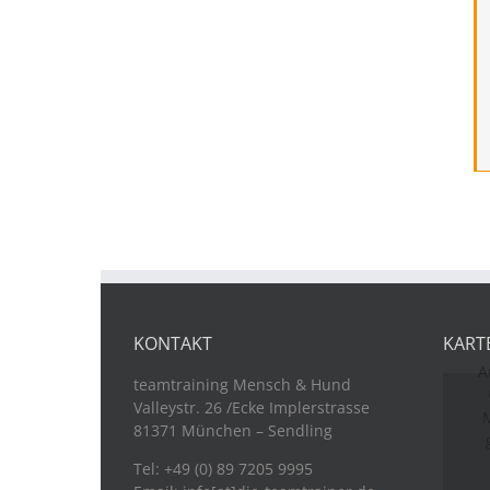
KONTAKT
KART
A
teamtraining Mensch & Hund
Valleystr. 26 /Ecke Implerstrasse
M
81371 München – Sendling
Tel: +49 (0) 89 7205 9995