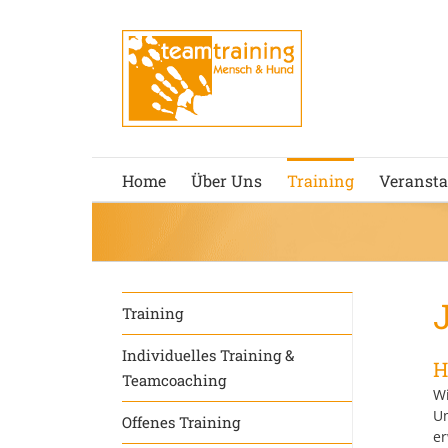
Zum
Inhalt
springen
Home
Über Uns
Training
Veransta
Training
Individuelles Training &
H
Teamcoaching
Wi
Um
Offenes Training
er