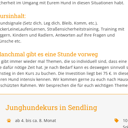
cherheit im Umgang mit Eurem Hund in diesen Situationen habt.
ursinhalt:
undsignale (Setz dich, Leg dich, Bleib, Komm, etc.),
ckerLeineLaufenLernen, Straßensicherheitstraining, Training mit
ggern, Kindern und Radlern, Antworten auf Ihre Fragen und
nsche etc.
anchmal gibt es eine Stunde vorweg
 gibt immer wieder mal Themen, die so individuell sind, dass ein
e dafür nötige Zeit hat. Je nach Bedarf kann es deswegen sinnvoll 
nstieg in den Kurs zu buchen. Die Investition liegt bei 75 €. In d
ren Hund intensiv kennen. Wir kommen gerne zu euch nach Hause
schützten Rahmen. Wir besprechen die für euch wichtigen Theme
Junghundekurs in Sendling
ab 4. bis ca. 8. Monat
10
So