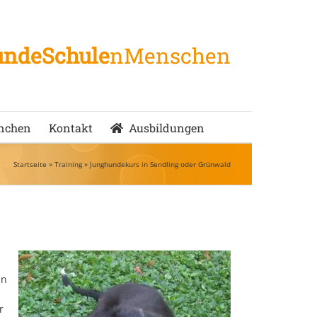
ndeSchule
nMenschen
nchen
Kontakt
Ausbildungen
Startseite
»
Training
»
Junghundekurs in Sendling oder Grünwald
en
r