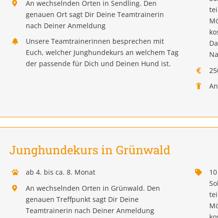
An wechselnden Orten in Sendling. Den
te
genauen Ort sagt Dir Deine Teamtrainerin
Mö
nach Deiner Anmeldung
ko
Unsere Teamtrainerinnen besprechen mit
Da
Euch, welcher Junghundekurs an welchem Tag
Na
der passende für Dich und Deinen Hund ist.
25
An
Junghundekurs in Grünwald
ab 4. bis ca. 8. Monat
10
So
An wechselnden Orten in Grünwald. Den
te
genauen Treffpunkt sagt Dir Deine
Mö
Teamtrainerin nach Deiner Anmeldung
ko