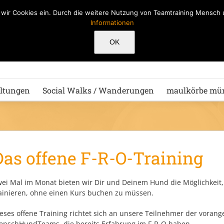
n wir Cookies ein. Durch die weitere Nutzung von Teamtraining Mensc
Informationen
Hu
OK
ltungen
Social Walks / Wanderungen
maulkörbe mü
Das offene F-R-O-Training
ei Mal im Monat bieten wir Dir und Deinem Hund die Möglichkeit,
ainieren, ohne einen Kurs buchen zu müssen.
eses offene Training richtet sich an unsere Teilnehmer der vora
nschHundTeams, die bereits Erfahrung im F-R-O haben.