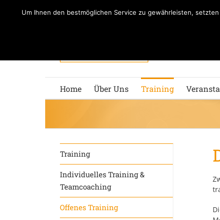
Zum
Um Ihnen den bestmöglichen Service zu gewährleisten, setzte
Inhalt
springen
Home
Über Uns
Training
Veransta
Training
Individuelles Training &
Zw
Teamcoaching
tr
Offenes Training
Di
Me