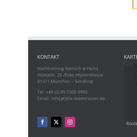
KONTAKT
KART
A
teamtraining Mensch & Hund
Valleystr. 26 /Ecke Implerstrasse
M
81371 München – Sendling
Tel: +49 (0) 89 7205 9995
Email: info[at]die-teamtrainer.de
Rout