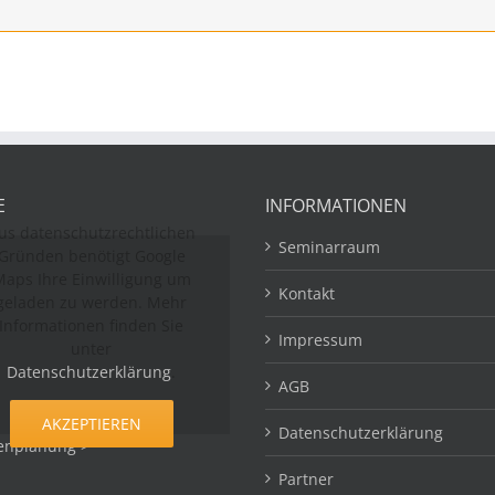
E
INFORMATIONEN
us datenschutzrechtlichen
Seminarraum
Gründen benötigt Google
aps Ihre Einwilligung um
Kontakt
geladen zu werden. Mehr
Informationen finden Sie
Impressum
unter
Datenschutzerklärung
.
AGB
AKZEPTIEREN
Datenschutzerklärung
enplanung >
Partner