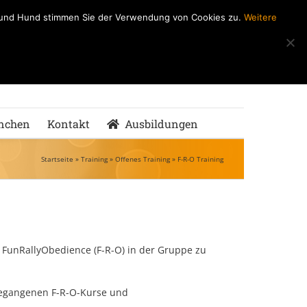
h und Hund stimmen Sie der Verwendung von Cookies zu.
Weitere
ndeSchule
nMenschen
nchen
Kontakt
Ausbildungen
Startseite
»
Training
»
Offenes Training
»
F-R-O Training
 FunRallyObedience (F-R-O) in der Gruppe zu
ngegangenen F-R-O-Kurse und