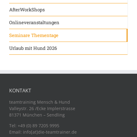
AfterWorkShops
Onlineveranstaltungen
Seminare Thementage
Urlaub mit Hund 2026
KONTAKT
teamtraining Mensch & Hund
Valleystr. 26 /Ecke Implerstrasse
81371 München – Sendling
Tel: +49 (0) 89 7205 9995
Email: info[at]die-teamtrainer.de