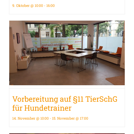
9. Oktober @ 10:00
-
16:00
Vorbereitung auf §11 TierSchG
für Hundetrainer
14. November @ 10:00
-
15. November @ 17:00