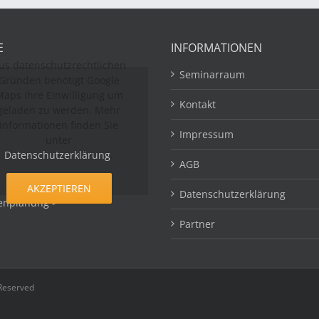
E
INFORMATIONEN
us datenschutzrechtlichen
Seminarraum
Gründen benötigt Google
aps Ihre Einwilligung um
Kontakt
geladen zu werden. Mehr
Informationen finden Sie
Impressum
unter
Datenschutzerklärung
.
AGB
AKZEPTIEREN
Datenschutzerklärung
enplanung >
Partner
 Reserved