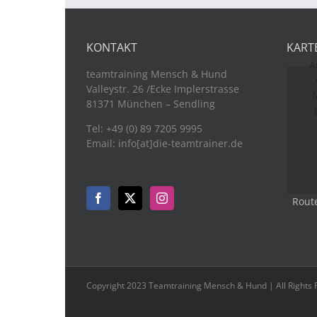
KONTAKT
KART
A
teamtraining Mensch & Hund
Valleystr. 26 /Ecke Implerstrasse
M
81371 München – Sendling
Tel: +49 (0) 89 7205 9995
Email: info[at]die-teamtrainer.de
Rout
Copyright 2023 Teamtraining Mensch & Hund | All Rights