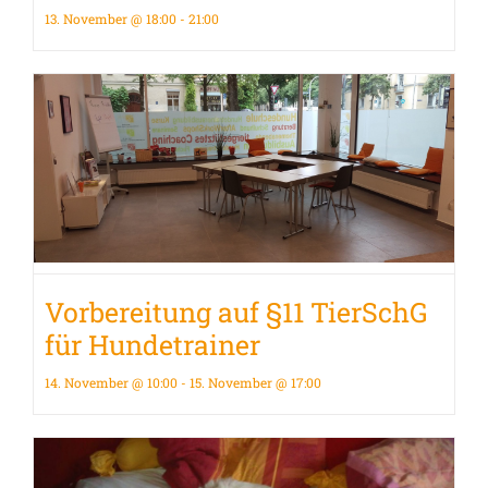
13. November @ 18:00
-
21:00
Vorbereitung auf §11 TierSchG
für Hundetrainer
14. November @ 10:00
-
15. November @ 17:00