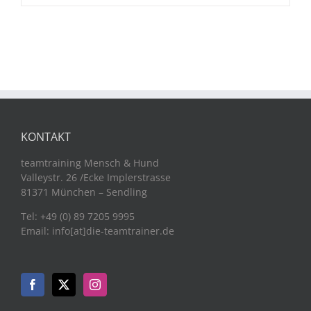
KONTAKT
teamtraining Mensch & Hund
Valleystr. 26 /Ecke Implerstrasse
81371 München – Sendling
Tel: +49 (0) 89 7205 9995
Email: info[at]die-teamtrainer.de