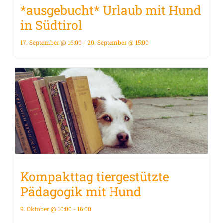
*ausgebucht* Urlaub mit Hund
in Südtirol
17. September @ 16:00
-
20. September @ 15:00
Kompakttag tiergestützte
Pädagogik mit Hund
9. Oktober @ 10:00
-
16:00