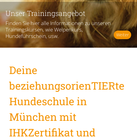
Unser Trainingsangebot
Finden Sie hier alle Informationen zu unseren
Trainingskursen, wie Welpenkurs,
Weiter
Hundeführschein, usw.
Deine
beziehungsorienTIERte
Hundeschule in
München mit
IHKZertifikat und