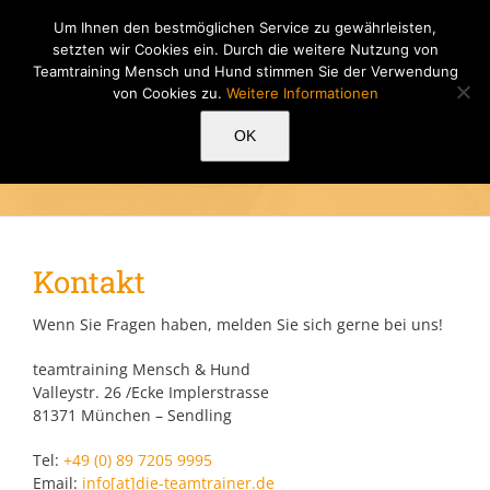
Zum
Um Ihnen den bestmöglichen Service zu gewährleisten,
Inhalt
setzten wir Cookies ein. Durch die weitere Nutzung von
springen
Teamtraining Mensch und Hund stimmen Sie der Verwendung
von Cookies zu.
Weitere Informationen
HundeSchule
nMenschen
OK
Kontakt
Wenn Sie Fragen haben, melden Sie sich gerne bei uns!
teamtraining Mensch & Hund
Valleystr. 26 /Ecke Implerstrasse
81371 München – Sendling
Tel:
+49 (0) 89 7205 9995
Email:
info[at]die-teamtrainer.de