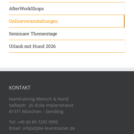
AfterWorkShops
Onlineveranstaltungen
Seminare Thementage
Urlaub mit Hund 2026
KONTAKT
teamtraining Mensch & Hund
Valleystr. 26 /Ecke Implerstrasse
81371 München – Sendling
Tel: +49 (0) 89 7205 9995
Email: info[at]die-teamtrainer.de