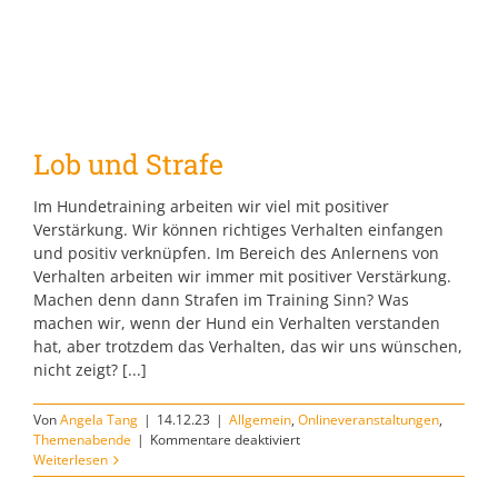
Lob und Strafe
Im Hundetraining arbeiten wir viel mit positiver
Verstärkung. Wir können richtiges Verhalten einfangen
und positiv verknüpfen. Im Bereich des Anlernens von
Verhalten arbeiten wir immer mit positiver Verstärkung.
Machen denn dann Strafen im Training Sinn? Was
machen wir, wenn der Hund ein Verhalten verstanden
hat, aber trotzdem das Verhalten, das wir uns wünschen,
nicht zeigt? [...]
Von
Angela Tang
|
14.12.23
|
Allgemein
,
Onlineveranstaltungen
,
für
Themenabende
|
Kommentare deaktiviert
Lob
Weiterlesen
und