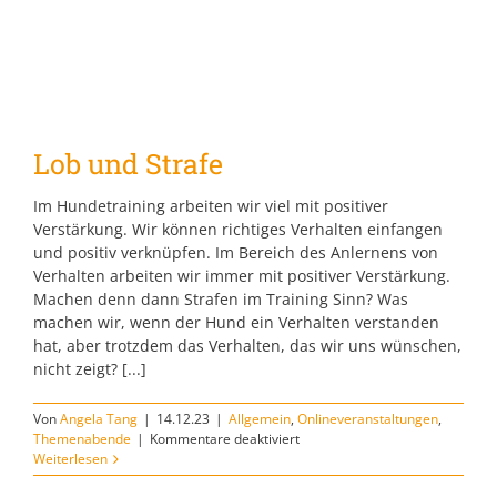
Lob und Strafe
Im Hundetraining arbeiten wir viel mit positiver
Verstärkung. Wir können richtiges Verhalten einfangen
und positiv verknüpfen. Im Bereich des Anlernens von
Verhalten arbeiten wir immer mit positiver Verstärkung.
Machen denn dann Strafen im Training Sinn? Was
machen wir, wenn der Hund ein Verhalten verstanden
hat, aber trotzdem das Verhalten, das wir uns wünschen,
nicht zeigt? [...]
Von
Angela Tang
|
14.12.23
|
Allgemein
,
Onlineveranstaltungen
,
für
Themenabende
|
Kommentare deaktiviert
Lob
Weiterlesen
und