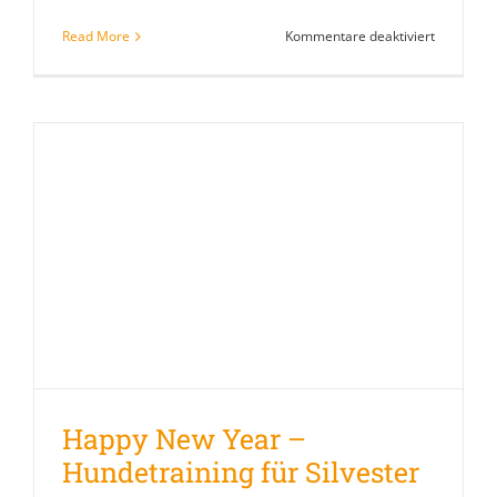
für
Read More
Kommentare deaktiviert
Weihnacht
Naschen
Happy New Year –
Hundetraining für Silvester