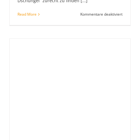
Dschungel“ zurecht zu finden [...]
für
Read More
Kommentare deaktiviert
Hilfe
–
Mein
Hund
is(s)t
Vegan!