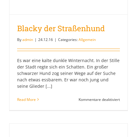
Blacky der Straßenhund
By
admin
|
24.12.16
|
Categories:
Allgemein
Es war eine kalte dunkle Winternacht. In der Stille
der Stadt regte sich ein Schatten. Ein großer
schwarzer Hund zog seiner Wege auf der Suche
nach etwas essbarem. Er war noch jung und
seine Glieder [...]
für
Read More
Kommentare deaktiviert
Blacky
der
Straßenh