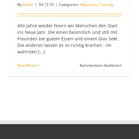
By
admin
|
04.12.16
|
Categories:
Allgemein
,
Training
Alle Jahre wieder feiern wir Menschen den Start
ins Neue Jahr. Die einen besinnlich und still mit
Freunden bei gutem Essen und einem Glas Sekt.
Die anderen lassen es so richtig krachen - im
wahrsten [...]
für
Read More
Kommentare deaktiviert
Happy
New
Year
–
Hundetrai
für
Silvester