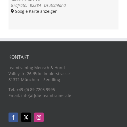
Grafrath
,
82284
Deutschland
Google Karte anzeigen
KONTAKT
teamtraining Mensch & Hund
Valleystr. 26 /Ecke Implerstrasse
81371 München – Sendling
Tel: +49 (0) 89 7205 9995
Email: info[at]die-teamtrainer.de