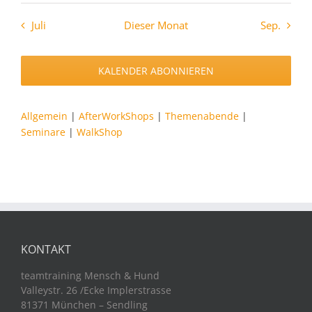
Juli
Dieser Monat
Sep.
KALENDER ABONNIEREN
Allgemein
|
AfterWorkShops
|
Themenabende
|
Seminare
|
WalkShop
KONTAKT
teamtraining Mensch & Hund
Valleystr. 26 /Ecke Implerstrasse
81371 München – Sendling