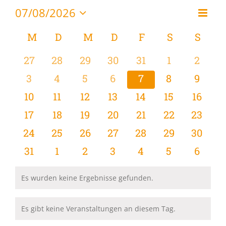
07/08/2026
Vera
Monat
Ansi
Datum
Ansi
wählen.
Kalender
M
MONTAG
D
DIENSTAG
M
MITTWOCH
D
DONNERSTAG
F
FREITAG
S
SAMSTAG
S
SON
Navi
Navi
von
0
0
0
0
0
0
0
27
28
29
30
31
1
2
Veranstaltungen
Veranstaltungen
Veranstaltungen
Veranstaltungen
Veranstaltungen
Veranstaltungen
Veranstaltu
Verans
0
0
0
0
0
0
0
3
4
5
6
7
8
9
Veranstaltungen
Veranstaltungen
Veranstaltungen
Veranstaltungen
Veranstaltungen
Veranstaltu
Verans
0
0
0
0
0
0
0
10
11
12
13
14
15
16
Veranstaltungen
Veranstaltungen
Veranstaltungen
Veranstaltungen
Veranstaltungen
Veranstaltu
Verans
0
0
0
0
0
0
0
17
18
19
20
21
22
23
Veranstaltungen
Veranstaltungen
Veranstaltungen
Veranstaltungen
Veranstaltungen
Veranstaltun
Verans
0
0
0
0
0
0
0
24
25
26
27
28
29
30
Veranstaltungen
Veranstaltungen
Veranstaltungen
Veranstaltungen
Veranstaltungen
Veranstaltun
Verans
0
0
0
0
0
0
0
31
1
2
3
4
5
6
Veranstaltungen
Veranstaltungen
Veranstaltungen
Veranstaltungen
Veranstaltungen
Veranstaltu
Verans
Es wurden keine Ergebnisse gefunden.
Hinweis
Es gibt keine Veranstaltungen an diesem Tag.
Hinweis