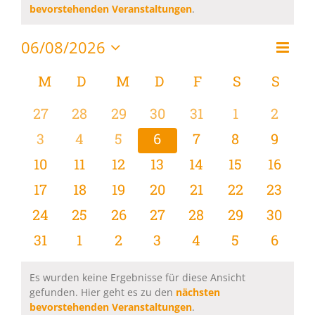
Hinweis
bevorstehenden Veranstaltungen
.
06/08/2026
Vera
Monat
Ansi
Datum
Ansi
wählen.
Kalender
M
MONTAG
D
DIENSTAG
M
MITTWOCH
D
DONNERSTAG
F
FREITAG
S
SAMSTAG
S
SON
Navi
Navi
von
0
0
0
0
0
0
0
27
28
29
30
31
1
2
Veranstaltungen
Veranstaltungen
Veranstaltungen
Veranstaltungen
Veranstaltungen
Veranstaltungen
Veranstaltu
Verans
0
0
0
0
0
0
0
3
4
5
6
7
8
9
Veranstaltungen
Veranstaltungen
Veranstaltungen
Veranstaltungen
Veranstaltungen
Veranstaltu
Verans
0
0
0
0
0
0
0
10
11
12
13
14
15
16
Veranstaltungen
Veranstaltungen
Veranstaltungen
Veranstaltungen
Veranstaltungen
Veranstaltu
Verans
0
0
0
0
0
0
0
17
18
19
20
21
22
23
Veranstaltungen
Veranstaltungen
Veranstaltungen
Veranstaltungen
Veranstaltungen
Veranstaltun
Verans
0
0
0
0
0
0
0
24
25
26
27
28
29
30
Veranstaltungen
Veranstaltungen
Veranstaltungen
Veranstaltungen
Veranstaltungen
Veranstaltun
Verans
0
0
0
0
0
0
0
31
1
2
3
4
5
6
Veranstaltungen
Veranstaltungen
Veranstaltungen
Veranstaltungen
Veranstaltungen
Veranstaltu
Verans
Es wurden keine Ergebnisse für diese Ansicht
gefunden. Hier geht es zu den
nächsten
Hinweis
bevorstehenden Veranstaltungen
.