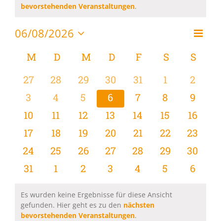
Hinweis
bevorstehenden Veranstaltungen
.
06/08/2026
Vera
Monat
Ansi
Datum
Ansi
wählen.
Kalender
M
MONTAG
D
DIENSTAG
M
MITTWOCH
D
DONNERSTAG
F
FREITAG
S
SAMSTAG
S
SON
Navi
Navi
von
0
0
0
0
0
0
0
27
28
29
30
31
1
2
Veranstaltungen
Veranstaltungen
Veranstaltungen
Veranstaltungen
Veranstaltungen
Veranstaltungen
Veranstaltu
Verans
0
0
0
0
0
0
0
3
4
5
6
7
8
9
Veranstaltungen
Veranstaltungen
Veranstaltungen
Veranstaltungen
Veranstaltungen
Veranstaltu
Verans
0
0
0
0
0
0
0
10
11
12
13
14
15
16
Veranstaltungen
Veranstaltungen
Veranstaltungen
Veranstaltungen
Veranstaltungen
Veranstaltu
Verans
0
0
0
0
0
0
0
17
18
19
20
21
22
23
Veranstaltungen
Veranstaltungen
Veranstaltungen
Veranstaltungen
Veranstaltungen
Veranstaltun
Verans
0
0
0
0
0
0
0
24
25
26
27
28
29
30
Veranstaltungen
Veranstaltungen
Veranstaltungen
Veranstaltungen
Veranstaltungen
Veranstaltun
Verans
0
0
0
0
0
0
0
31
1
2
3
4
5
6
Veranstaltungen
Veranstaltungen
Veranstaltungen
Veranstaltungen
Veranstaltungen
Veranstaltu
Verans
Es wurden keine Ergebnisse für diese Ansicht
gefunden. Hier geht es zu den
nächsten
Hinweis
bevorstehenden Veranstaltungen
.