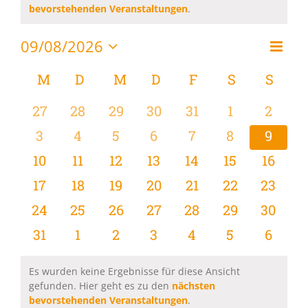
Hinweis
bevorstehenden Veranstaltungen
.
09/08/2026
Vera
Monat
Ansi
Datum
Ansi
wählen.
Kalender
M
MONTAG
D
DIENSTAG
M
MITTWOCH
D
DONNERSTAG
F
FREITAG
S
SAMSTAG
S
SON
Navi
Navi
von
0
0
0
0
0
0
0
27
28
29
30
31
1
2
Veranstaltungen
Veranstaltungen
Veranstaltungen
Veranstaltungen
Veranstaltungen
Veranstaltungen
Veranstaltu
Verans
0
0
0
0
0
0
0
3
4
5
6
7
8
9
Veranstaltungen
Veranstaltungen
Veranstaltungen
Veranstaltungen
Veranstaltungen
Veranstaltu
Verans
0
0
0
0
0
0
0
10
11
12
13
14
15
16
Veranstaltungen
Veranstaltungen
Veranstaltungen
Veranstaltungen
Veranstaltungen
Veranstaltu
Verans
0
0
0
0
0
0
0
17
18
19
20
21
22
23
Veranstaltungen
Veranstaltungen
Veranstaltungen
Veranstaltungen
Veranstaltungen
Veranstaltun
Verans
0
0
0
0
0
0
0
24
25
26
27
28
29
30
Veranstaltungen
Veranstaltungen
Veranstaltungen
Veranstaltungen
Veranstaltungen
Veranstaltun
Verans
0
0
0
0
0
0
0
31
1
2
3
4
5
6
Veranstaltungen
Veranstaltungen
Veranstaltungen
Veranstaltungen
Veranstaltungen
Veranstaltu
Verans
Es wurden keine Ergebnisse für diese Ansicht
gefunden. Hier geht es zu den
nächsten
Hinweis
bevorstehenden Veranstaltungen
.