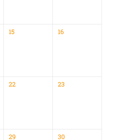
0
0
15
16
en,
Veranstaltungen,
Veranstaltungen,
0
0
22
23
en,
Veranstaltungen,
Veranstaltungen,
0
0
29
30