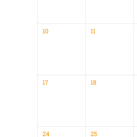
0
0
10
11
Veranstaltungen,
Veranstaltungen
0
0
17
18
Veranstaltungen,
Veranstaltungen
0
0
24
25