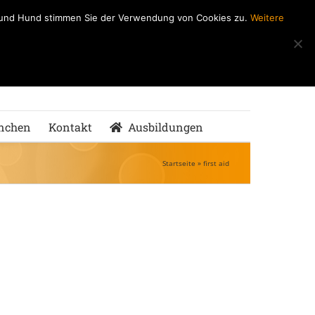
h und Hund stimmen Sie der Verwendung von Cookies zu.
Weitere
ndeSchule
nMenschen
nchen
Kontakt
Ausbildungen
Startseite
»
first aid