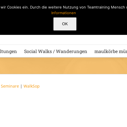
n wir Cookies ein. Durch die weitere Nutzung von Teamtraining Mensc
Informationen
Hu
OK
ltungen
Social Walks / Wanderungen
maulkörbe mü
|
Seminare
|
WalkSop