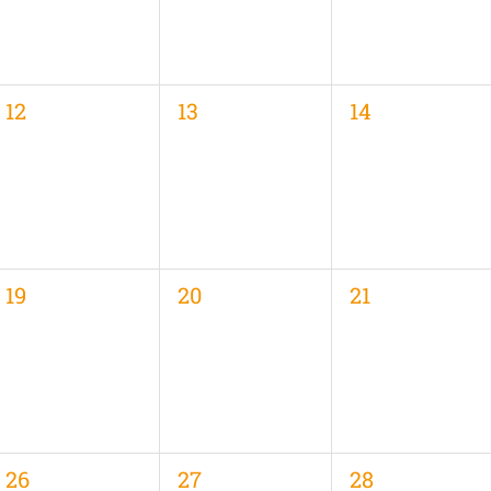
0
0
0
12
13
14
,
Veranstaltungen,
Veranstaltungen,
Veranstaltung
0
0
0
19
20
21
,
Veranstaltungen,
Veranstaltungen,
Veranstaltung
0
0
0
26
27
28