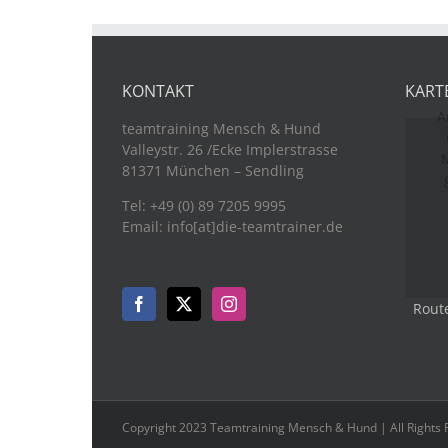
KONTAKT
KART
A
teamtraining Mensch & Hund
Valleystr. 26 /Ecke Implerstrasse
M
81371 München – Sendling
Tel: +49 (0) 89 7205 9995
Email: info[at]die-teamtrainer.de
Rout
Copyright 2023 Teamtraining Mensch & Hund | All Rights