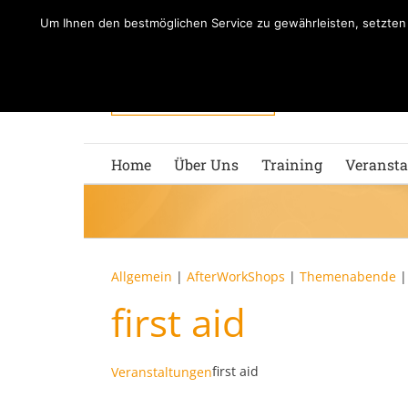
Zum
Um Ihnen den bestmöglichen Service zu gewährleisten, setzte
Inhalt
springen
Home
Über Uns
Training
Veransta
Allgemein
|
AfterWorkShops
|
Themenabende
first aid
first aid
Veranstaltungen