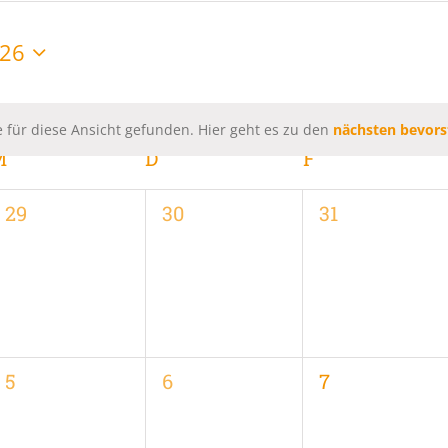
026
 für diese Ansicht gefunden. Hier geht es zu den
nächsten bevors
Hinweis
M
MITTWOCH
D
DONNERSTAG
F
FREITAG
0
0
0
29
30
31
,
Veranstaltungen,
Veranstaltungen,
Veranstaltung
0
0
0
5
6
7
,
Veranstaltungen,
Veranstaltungen,
Veranstaltung