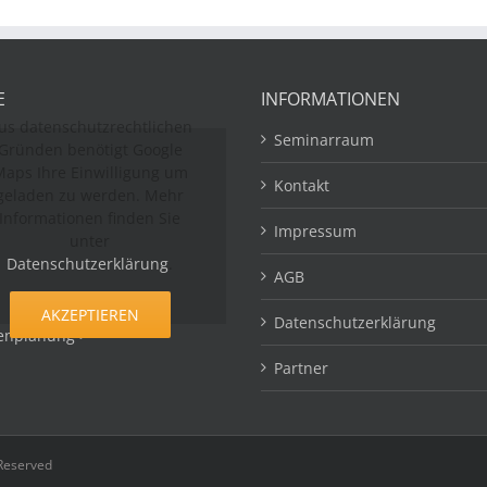
E
INFORMATIONEN
us datenschutzrechtlichen
Seminarraum
Gründen benötigt Google
aps Ihre Einwilligung um
Kontakt
geladen zu werden. Mehr
Informationen finden Sie
Impressum
unter
Datenschutzerklärung
.
AGB
AKZEPTIEREN
Datenschutzerklärung
enplanung >
Partner
 Reserved