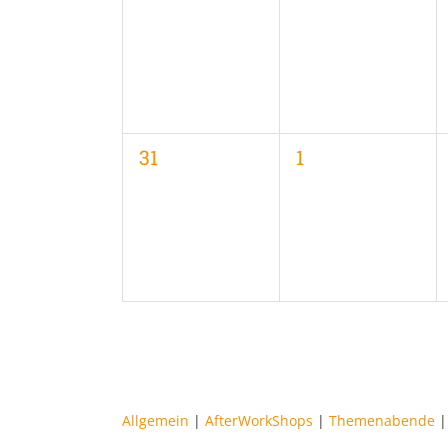
Veranstaltungen,
Veranstaltungen
0
0
31
1
Veranstaltungen,
Veranstaltungen
Allgemein
|
AfterWorkShops
|
Themenabende