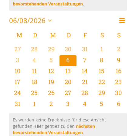
Hinweis
bevorstehenden Veranstaltungen
.
06/08/2026
Vera
Monat
Ansi
Datum
Ansi
wählen.
Kalender
M
MONTAG
D
DIENSTAG
M
MITTWOCH
D
DONNERSTAG
F
FREITAG
S
SAMSTAG
S
SON
Navi
Navi
von
0
0
0
0
0
0
0
27
28
29
30
31
1
2
Veranstaltungen
Veranstaltungen
Veranstaltungen
Veranstaltungen
Veranstaltungen
Veranstaltungen
Veranstaltu
Verans
0
0
0
0
0
0
0
3
4
5
6
7
8
9
Veranstaltungen
Veranstaltungen
Veranstaltungen
Veranstaltungen
Veranstaltungen
Veranstaltu
Verans
0
0
0
0
0
0
0
10
11
12
13
14
15
16
Veranstaltungen
Veranstaltungen
Veranstaltungen
Veranstaltungen
Veranstaltungen
Veranstaltu
Verans
0
0
0
0
0
0
0
17
18
19
20
21
22
23
Veranstaltungen
Veranstaltungen
Veranstaltungen
Veranstaltungen
Veranstaltungen
Veranstaltun
Verans
0
0
0
0
0
0
0
24
25
26
27
28
29
30
Veranstaltungen
Veranstaltungen
Veranstaltungen
Veranstaltungen
Veranstaltungen
Veranstaltun
Verans
0
0
0
0
0
0
0
31
1
2
3
4
5
6
Veranstaltungen
Veranstaltungen
Veranstaltungen
Veranstaltungen
Veranstaltungen
Veranstaltu
Verans
Es wurden keine Ergebnisse für diese Ansicht
gefunden. Hier geht es zu den
nächsten
Hinweis
bevorstehenden Veranstaltungen
.