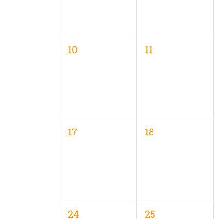
0
0
10
11
Veranstaltungen,
Veranstaltungen
0
0
17
18
Veranstaltungen,
Veranstaltungen
0
0
24
25