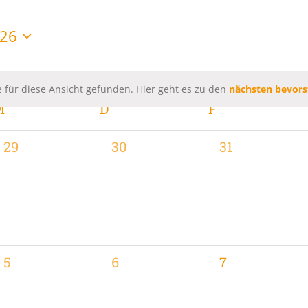
026
 für diese Ansicht gefunden. Hier geht es zu den
nächsten bevors
Hinweis
M
MITTWOCH
D
DONNERSTAG
F
FREITAG
0
0
0
29
30
31
,
Veranstaltungen,
Veranstaltungen,
Veranstaltung
0
0
0
5
6
7
,
Veranstaltungen,
Veranstaltungen,
Veranstaltung