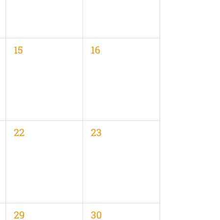
0
0
15
16
en,
Veranstaltungen,
Veranstaltungen,
0
0
22
23
en,
Veranstaltungen,
Veranstaltungen,
0
0
29
30