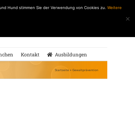
h und Hund stimmen Sie der Verwendung von Cookies zu.
Weitere
ndeSchule
nMenschen
nchen
Kontakt
Ausbildungen
Startseite
»
Gewaltprävention