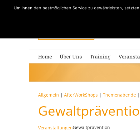
Zum
Um Ihnen den bestmöglichen Service zu gewährleisten, setzte
Inhalt
springen
Home
Über Uns
Training
Veransta
Allgemein
|
AfterWorkShops
|
Themenabende
Gewaltpräventi
Gewaltprävention
Veranstaltungen