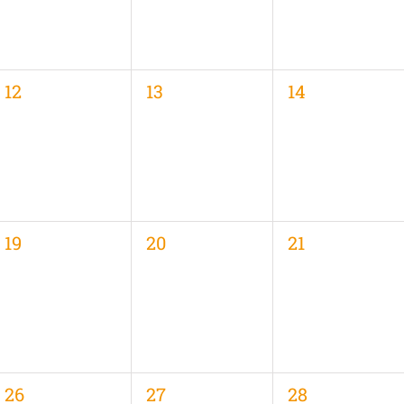
0
0
0
12
13
14
,
Veranstaltungen,
Veranstaltungen,
Veranstaltung
0
0
0
19
20
21
,
Veranstaltungen,
Veranstaltungen,
Veranstaltung
0
0
0
26
27
28