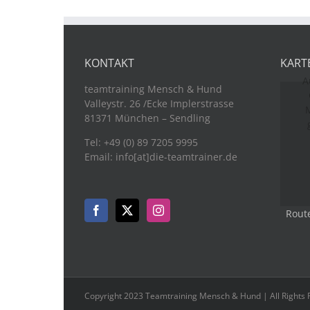
KONTAKT
KART
A
teamtraining Mensch & Hund
Valleystr. 26 /Ecke Implerstrasse
M
81371 München – Sendling
Tel: +49 (0) 89 7205 9995
Email: info[at]die-teamtrainer.de
Rout
Copyright 2023 Teamtraining Mensch & Hund | All Rights