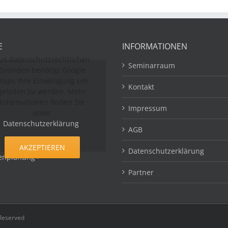
E
INFORMATIONEN
us datenschutzrechtlichen
Seminarraum
Gründen benötigt Google
aps Ihre Einwilligung um
Kontakt
geladen zu werden. Mehr
Informationen finden Sie
Impressum
unter
Datenschutzerklärung
.
AGB
AKZEPTIEREN
Datenschutzerklärung
enplanung >
Partner
 Reserved