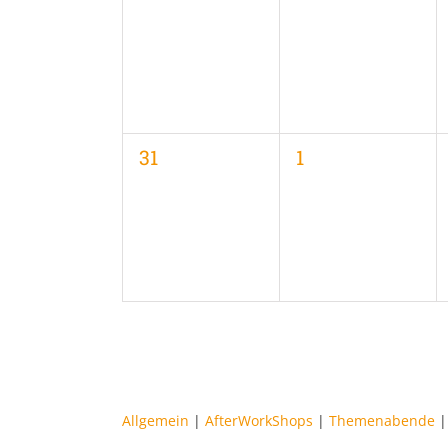
Veranstaltungen,
Veranstaltungen
0
0
31
1
Veranstaltungen,
Veranstaltungen
Allgemein
|
AfterWorkShops
|
Themenabende