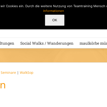
n wir Cookies ein. Durch die weitere Nutzung von Teamtraining Mensc
Informationen
Hu
OK
ltungen
Social Walks / Wanderungen
maulkörbe mü
|
Seminare
|
WalkSop
on