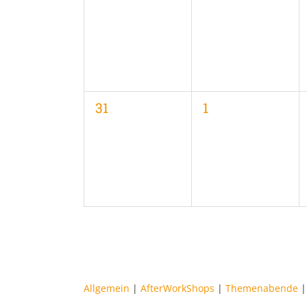
Veranstaltungen,
Veranstaltungen
0
0
31
1
Veranstaltungen,
Veranstaltungen
Allgemein
|
AfterWorkShops
|
Themenabende