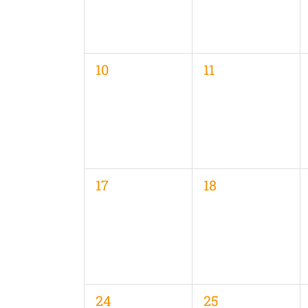
0
0
10
11
Veranstaltungen,
Veranstaltungen
0
0
17
18
Veranstaltungen,
Veranstaltungen
0
0
24
25