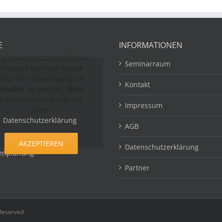
E
INFORMATIONEN
us datenschutzrechtlichen
Seminarraum
Gründen benötigt Google
aps Ihre Einwilligung um
Kontakt
geladen zu werden. Mehr
Informationen finden Sie
Impressum
unter
Datenschutzerklärung
.
AGB
AKZEPTIEREN
Datenschutzerklärung
enplanung >
Partner
 Reserved