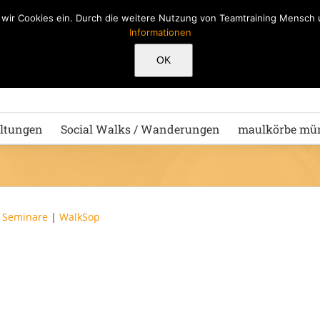
n wir Cookies ein. Durch die weitere Nutzung von Teamtraining Mensc
Informationen
Hu
OK
ltungen
Social Walks / Wanderungen
maulkörbe mü
|
Seminare
|
WalkSop