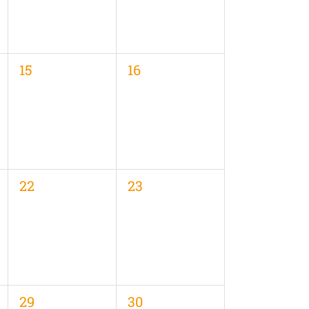
0
0
15
16
en,
Veranstaltungen,
Veranstaltungen,
0
0
22
23
en,
Veranstaltungen,
Veranstaltungen,
0
0
29
30