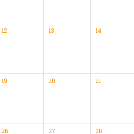
0
0
0
12
13
14
,
Veranstaltungen,
Veranstaltungen,
Veranstaltung
0
0
0
19
20
21
,
Veranstaltungen,
Veranstaltungen,
Veranstaltung
0
0
0
26
27
28