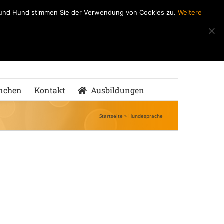
h und Hund stimmen Sie der Verwendung von Cookies zu.
Weitere
ndeSchule
nMenschen
nchen
Kontakt
Ausbildungen
Startseite
»
Hundesprache