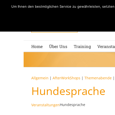
Zum
Um Ihnen den bestmöglichen Service zu gewährleisten, setzte
Inhalt
springen
Home
Über Uns
Training
Veransta
Allgemein
|
AfterWorkShops
|
Themenabende
Hundesprache
Hundesprache
Veranstaltungen