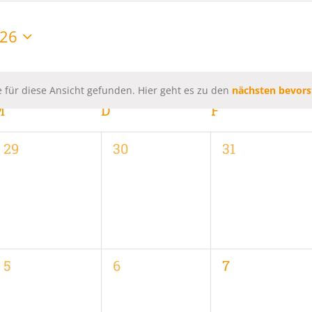
026
 für diese Ansicht gefunden. Hier geht es zu den
nächsten bevors
Hinweis
M
MITTWOCH
D
DONNERSTAG
F
FREITAG
0
0
0
29
30
31
,
Veranstaltungen,
Veranstaltungen,
Veranstaltung
0
0
0
5
6
7
,
Veranstaltungen,
Veranstaltungen,
Veranstaltung