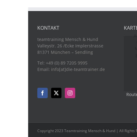
KONTAKT
KART
A
teamtraining Mensch & Hund
Valleystr. 26 /Ecke Implerstrasse
M
81371 München – Sendling
Tel: +49 (0) 89 7205 9995
Email: info[at]die-teamtrainer.de
Rout
Copyright 2023 Teamtraining Mensch & Hund | All Rights