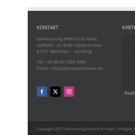
KONTAKT
KART
A
teamtraining Mensch & Hund
Valleystr. 26 /Ecke Implerstrasse
M
81371 München – Sendling
Tel: +49 (0) 89 7205 9995
Email: info[at]die-teamtrainer.de
Rout
Copyright 2023 Teamtraining Mensch & Hund | All Rights