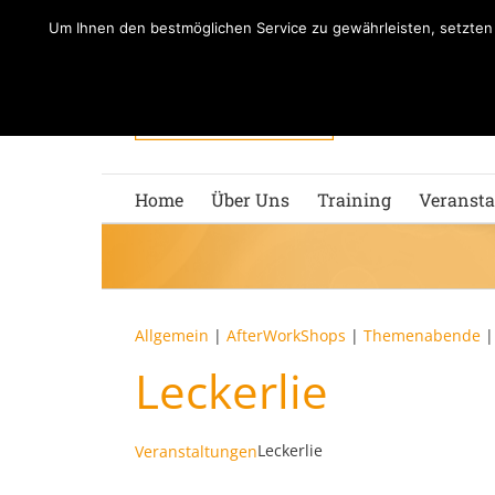
Zum
Um Ihnen den bestmöglichen Service zu gewährleisten, setzte
Inhalt
springen
Home
Über Uns
Training
Veransta
Allgemein
|
AfterWorkShops
|
Themenabende
Leckerlie
Leckerlie
Veranstaltungen