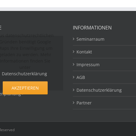
E
INFORMATIONEN
us datenschutzrechtlichen
Seminarraum
Gründen benötigt Google
aps Ihre Einwilligung um
Kontakt
geladen zu werden. Mehr
Informationen finden Sie
Impressum
unter
Datenschutzerklärung
.
AGB
AKZEPTIEREN
Datenschutzerklärung
enplanung >
Partner
 Reserved