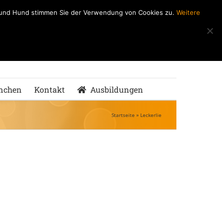
h und Hund stimmen Sie der Verwendung von Cookies zu.
Weitere
ndeSchule
nMenschen
nchen
Kontakt
Ausbildungen
Startseite
»
Leckerlie