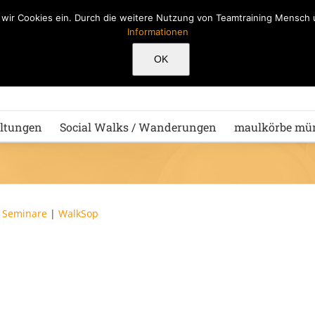
n wir Cookies ein. Durch die weitere Nutzung von Teamtraining Mensc
Informationen
Hu
OK
ltungen
Social Walks / Wanderungen
maulkörbe mü
|
Seminare
|
WalkSop