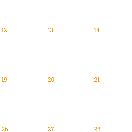
0
0
0
12
13
14
,
Veranstaltungen,
Veranstaltungen,
Veranstaltung
0
0
0
19
20
21
,
Veranstaltungen,
Veranstaltungen,
Veranstaltung
0
0
0
26
27
28