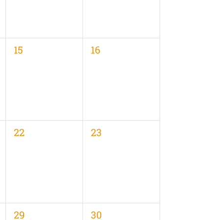
0
0
15
16
en,
Veranstaltungen,
Veranstaltungen,
0
0
22
23
en,
Veranstaltungen,
Veranstaltungen,
0
0
29
30