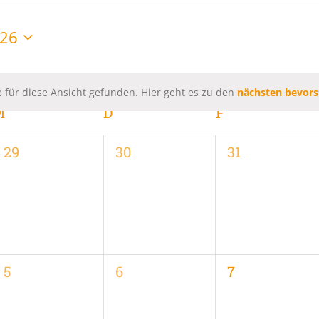
026
 für diese Ansicht gefunden. Hier geht es zu den
nächsten bevors
Hinweis
M
MITTWOCH
D
DONNERSTAG
F
FREITAG
0
0
0
29
30
31
,
Veranstaltungen,
Veranstaltungen,
Veranstaltung
0
0
0
5
6
7
,
Veranstaltungen,
Veranstaltungen,
Veranstaltung