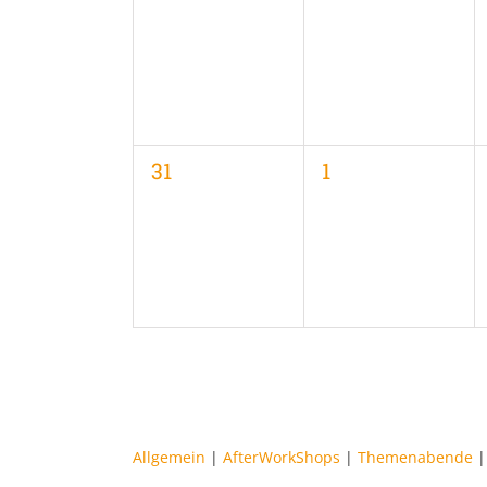
Veranstaltungen,
Veranstaltungen
0
0
31
1
Veranstaltungen,
Veranstaltungen
Allgemein
|
AfterWorkShops
|
Themenabende