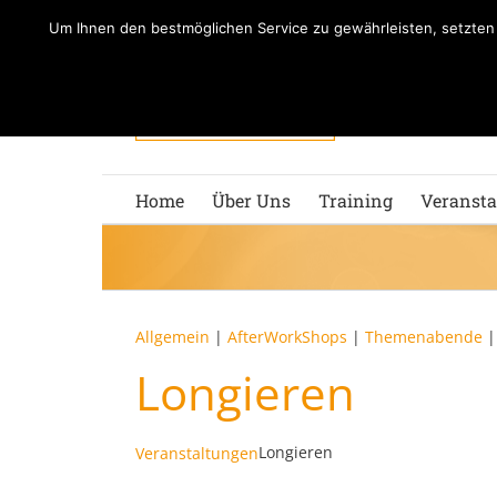
Zum
Um Ihnen den bestmöglichen Service zu gewährleisten, setzte
Inhalt
springen
Home
Über Uns
Training
Veransta
Allgemein
|
AfterWorkShops
|
Themenabende
Longieren
Longieren
Veranstaltungen