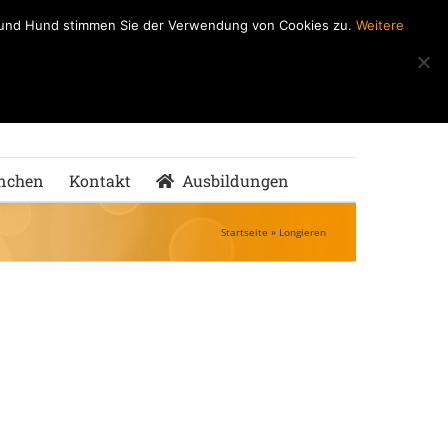
h und Hund stimmen Sie der Verwendung von Cookies zu.
Weitere
ndeSchule
nMenschen
nchen
Kontakt
Ausbildungen
Startseite
»
Longieren