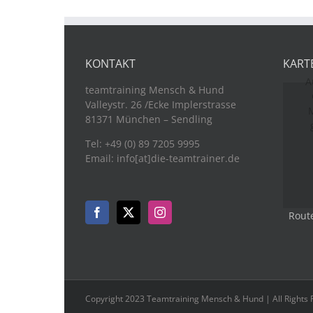
KONTAKT
KART
A
teamtraining Mensch & Hund
Valleystr. 26 /Ecke Implerstrasse
M
81371 München – Sendling
Tel: +49 (0) 89 7205 9995
Email: info[at]die-teamtrainer.de
Rout
Copyright 2023 Teamtraining Mensch & Hund | All Rights