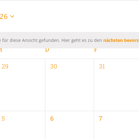
026
 für diese Ansicht gefunden. Hier geht es zu den
nächsten bevors
Hinweis
M
MITTWOCH
D
DONNERSTAG
F
FREITAG
0
0
0
29
30
31
,
Veranstaltungen,
Veranstaltungen,
Veranstaltung
0
0
0
5
6
7
,
Veranstaltungen,
Veranstaltungen,
Veranstaltung