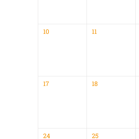
0
0
10
11
Veranstaltungen,
Veranstaltungen
0
0
17
18
Veranstaltungen,
Veranstaltungen
0
0
24
25