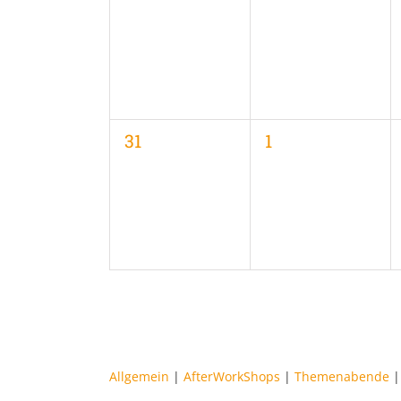
Veranstaltungen,
Veranstaltungen
0
0
31
1
Veranstaltungen,
Veranstaltungen
Allgemein
|
AfterWorkShops
|
Themenabende