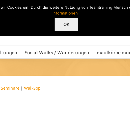
n wir Cookies ein. Durch die weitere Nutzung von Teamtraining Mensc
Informationen
Hu
OK
ltungen
Social Walks / Wanderungen
maulkörbe mü
|
Seminare
|
WalkSop