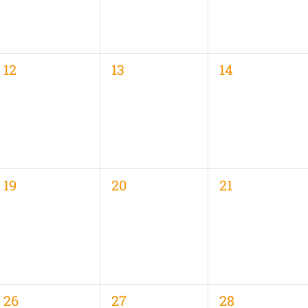
0
0
0
12
13
14
,
Veranstaltungen,
Veranstaltungen,
Veranstaltung
0
0
0
19
20
21
,
Veranstaltungen,
Veranstaltungen,
Veranstaltung
0
0
0
26
27
28