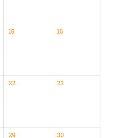
0
0
15
16
en,
Veranstaltungen,
Veranstaltungen,
0
0
22
23
en,
Veranstaltungen,
Veranstaltungen,
0
0
29
30