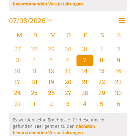
Hinweis
bevorstehenden Veranstaltungen
.
07/08/2026
Vera
Monat
Ansi
Datum
Ansi
wählen.
Kalender
M
MONTAG
D
DIENSTAG
M
MITTWOCH
D
DONNERSTAG
F
FREITAG
S
SAMSTAG
S
SON
Navi
Navi
von
0
0
0
0
0
0
0
27
28
29
30
31
1
2
Veranstaltungen
Veranstaltungen
Veranstaltungen
Veranstaltungen
Veranstaltungen
Veranstaltungen
Veranstaltu
Verans
0
0
0
0
0
0
0
3
4
5
6
7
8
9
Veranstaltungen
Veranstaltungen
Veranstaltungen
Veranstaltungen
Veranstaltungen
Veranstaltu
Verans
0
0
0
0
0
0
0
10
11
12
13
14
15
16
Veranstaltungen
Veranstaltungen
Veranstaltungen
Veranstaltungen
Veranstaltungen
Veranstaltu
Verans
0
0
0
0
0
0
0
17
18
19
20
21
22
23
Veranstaltungen
Veranstaltungen
Veranstaltungen
Veranstaltungen
Veranstaltungen
Veranstaltun
Verans
0
0
0
0
0
0
0
24
25
26
27
28
29
30
Veranstaltungen
Veranstaltungen
Veranstaltungen
Veranstaltungen
Veranstaltungen
Veranstaltun
Verans
0
0
0
0
0
0
0
31
1
2
3
4
5
6
Veranstaltungen
Veranstaltungen
Veranstaltungen
Veranstaltungen
Veranstaltungen
Veranstaltu
Verans
Es wurden keine Ergebnisse für diese Ansicht
gefunden. Hier geht es zu den
nächsten
Hinweis
bevorstehenden Veranstaltungen
.