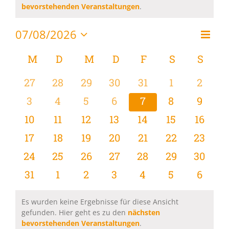
Hinweis
bevorstehenden Veranstaltungen
.
07/08/2026
Vera
Monat
Ansi
Datum
Ansi
wählen.
Kalender
M
MONTAG
D
DIENSTAG
M
MITTWOCH
D
DONNERSTAG
F
FREITAG
S
SAMSTAG
S
SON
Navi
Navi
von
0
0
0
0
0
0
0
27
28
29
30
31
1
2
Veranstaltungen
Veranstaltungen
Veranstaltungen
Veranstaltungen
Veranstaltungen
Veranstaltungen
Veranstaltu
Verans
0
0
0
0
0
0
0
3
4
5
6
7
8
9
Veranstaltungen
Veranstaltungen
Veranstaltungen
Veranstaltungen
Veranstaltungen
Veranstaltu
Verans
0
0
0
0
0
0
0
10
11
12
13
14
15
16
Veranstaltungen
Veranstaltungen
Veranstaltungen
Veranstaltungen
Veranstaltungen
Veranstaltu
Verans
0
0
0
0
0
0
0
17
18
19
20
21
22
23
Veranstaltungen
Veranstaltungen
Veranstaltungen
Veranstaltungen
Veranstaltungen
Veranstaltun
Verans
0
0
0
0
0
0
0
24
25
26
27
28
29
30
Veranstaltungen
Veranstaltungen
Veranstaltungen
Veranstaltungen
Veranstaltungen
Veranstaltun
Verans
0
0
0
0
0
0
0
31
1
2
3
4
5
6
Veranstaltungen
Veranstaltungen
Veranstaltungen
Veranstaltungen
Veranstaltungen
Veranstaltu
Verans
Es wurden keine Ergebnisse für diese Ansicht
gefunden. Hier geht es zu den
nächsten
Hinweis
bevorstehenden Veranstaltungen
.