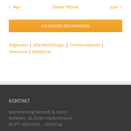
Apr.
Dieser Monat
Juni
KALENDER ABONNIEREN
Allgemein
|
AfterWorkShops
|
Themenabende
|
Seminare
|
WalkShop
KONTAKT
teamtraining Mensch & Hund
Valleystr. 26 /Ecke Implerstrasse
81371 München – Sendling