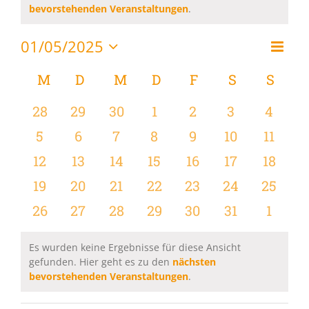
Hinweis
bevorstehenden Veranstaltungen
.
01/05/2025
Vera
Monat
Ansi
Datum
Ansi
wählen.
Kalender
M
MONTAG
D
DIENSTAG
M
MITTWOCH
D
DONNERSTAG
F
FREITAG
S
SAMSTAG
S
SON
Navi
Navi
von
0
0
0
0
0
0
0
28
29
30
1
2
3
4
Veranstaltungen
Veranstaltungen
Veranstaltungen
Veranstaltungen
Veranstaltungen
Veranstaltungen
Veranstaltu
Verans
0
0
0
0
0
0
0
5
6
7
8
9
10
11
Veranstaltungen
Veranstaltungen
Veranstaltungen
Veranstaltungen
Veranstaltungen
Veranstaltu
Verans
0
0
0
0
0
0
0
12
13
14
15
16
17
18
Veranstaltungen
Veranstaltungen
Veranstaltungen
Veranstaltungen
Veranstaltungen
Veranstaltu
Verans
0
0
0
0
0
0
0
19
20
21
22
23
24
25
Veranstaltungen
Veranstaltungen
Veranstaltungen
Veranstaltungen
Veranstaltungen
Veranstaltun
Verans
0
0
0
0
0
0
0
26
27
28
29
30
31
1
Veranstaltungen
Veranstaltungen
Veranstaltungen
Veranstaltungen
Veranstaltungen
Veranstaltu
Verans
Es wurden keine Ergebnisse für diese Ansicht
gefunden. Hier geht es zu den
nächsten
Hinweis
bevorstehenden Veranstaltungen
.