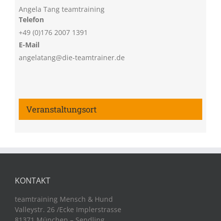
Angela Tang teamtraining
Telefon
+49 (0)176 2007 1391
E-Mail
angelatang@die-teamtrainer.de
Veranstaltungsort
KONTAKT
teamtraining Mensch & Hund
Valleystr. 26 /Ecke Implerstrasse
81371 München – Sendling