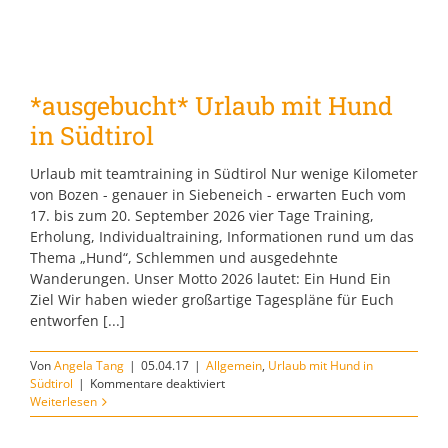
*ausgebucht* Urlaub mit Hund
in Südtirol
Urlaub mit teamtraining in Südtirol Nur wenige Kilometer
von Bozen - genauer in Siebeneich - erwarten Euch vom
17. bis zum 20. September 2026 vier Tage Training,
Erholung, Individualtraining, Informationen rund um das
Thema „Hund“, Schlemmen und ausgedehnte
Wanderungen. Unser Motto 2026 lautet: Ein Hund Ein
Ziel Wir haben wieder großartige Tagespläne für Euch
entworfen [...]
Von
Angela Tang
|
05.04.17
|
Allgemein
,
Urlaub mit Hund in
für
Südtirol
|
Kommentare deaktiviert
*ausgebucht*
Weiterlesen
Urlaub
mit