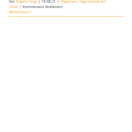
Von
Angela Tang
|
16.08.21
|
Allgemein
,
Yoga-Urlaub mit
für
Hund
|
Kommentare deaktiviert
Yoga-
Weiterlesen
Urlaub
mit
Hund
in
den
Bergen