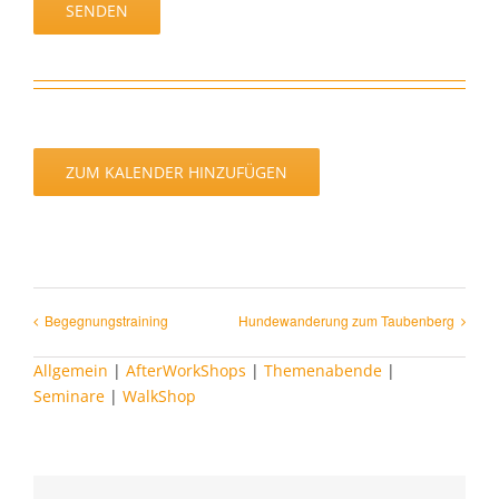
ZUM KALENDER HINZUFÜGEN
Begegnungstraining
Hunde­wande­rung zum Taubenberg
Allgemein
|
AfterWorkShops
|
Themenabende
|
Seminare
|
WalkShop