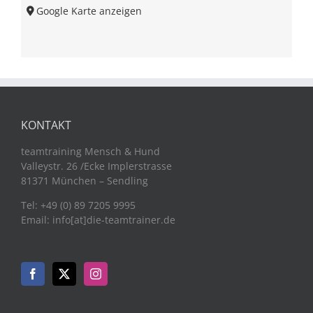
Google Karte anzeigen
KONTAKT
teamtraining Mensch & Hund
Valleystr. 26 /Ecke Implerstrasse
81371 München – Sendling
Tel: +49 (0) 89 7205 9995
Email: info[at]die-teamtrainer.de