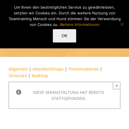
Zum
Um Ihnen den bestmöglichen Service zu gewährleisten,
Inhalt
setzten wir Cookies ein. Durch die weitere Nutzung von
springen
Teamtraining Mensch und Hund stimmen Sie der Verwendung
von Cookies zu.
Weitere Informationen
HundeSchule
nMenschen
OK
Allgemein
|
AfterWorkShops
|
Themenabende
|
Seminare
|
WalkSop
×
DIESE VERANSTALTUNG HAT BEREITS
STATTGEFUNDEN.