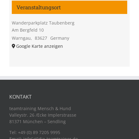
Veranstaltungsort
Wanderparkplatz Taubenberg
Am Bergfeld 10
Warngau
,
83627
Germany
Google Karte anzeigen
KONTAKT
teamtraining Mensch & Hund
Valleystr. 26 /Ecke Implerstrasse
81371 München – Sendling
Tel: +49 (0) 89 7205 9995
Email: info[at]die-teamtrainer.de