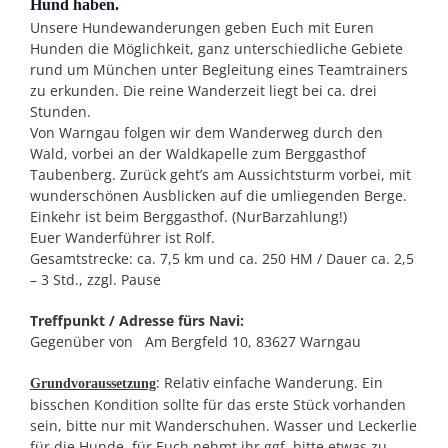
Hund haben.
Unsere Hundewanderungen geben Euch mit Euren
Hunden die Möglichkeit, ganz unterschiedliche Gebiete
rund um München unter Begleitung eines Teamtrainers
zu erkunden. Die reine Wanderzeit liegt bei ca. drei
Stunden.
Von Warngau folgen wir dem Wanderweg durch den
Wald, vorbei an der Waldkapelle zum Berggasthof
Taubenberg. Zurück geht’s am Aussichtsturm vorbei, mit
wunderschönen Ausblicken auf die umliegenden Berge.
Einkehr ist beim Berggasthof. (NurBarzahlung!)
Euer Wanderführer ist Rolf.
Gesamtstrecke: ca. 7,5 km und ca. 250 HM / Dauer ca. 2,5
– 3 Std., zzgl. Pause
Treffpunkt / Adresse fürs Navi:
Gegenüber von Am Bergfeld 10, 83627 Warngau
: Relativ einfache Wanderung. Ein
Grundvoraussetzung
bisschen Kondition sollte für das erste Stück vorhanden
sein, bitte nur mit Wanderschuhen. Wasser und Leckerlie
für die Hunde, für Euch nehmt ihr ggf. bitte etwas zu