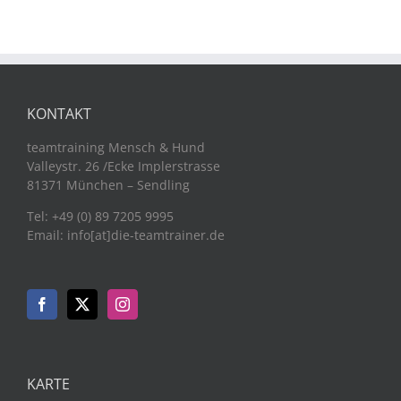
KONTAKT
teamtraining Mensch & Hund
Valleystr. 26 /Ecke Implerstrasse
81371 München – Sendling
Tel: +49 (0) 89 7205 9995
Email: info[at]die-teamtrainer.de
KARTE