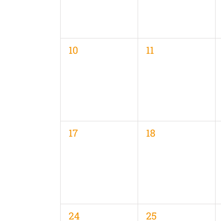
0
0
10
11
Veranstaltungen,
Veranstaltungen
0
0
17
18
Veranstaltungen,
Veranstaltungen
0
0
24
25