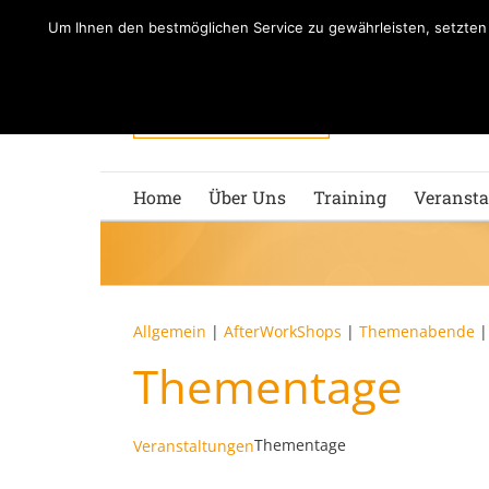
Zum
Um Ihnen den bestmöglichen Service zu gewährleisten, setzte
Inhalt
springen
Home
Über Uns
Training
Veransta
Allgemein
|
AfterWorkShops
|
Themenabende
Thementage
Thementage
Veranstaltungen