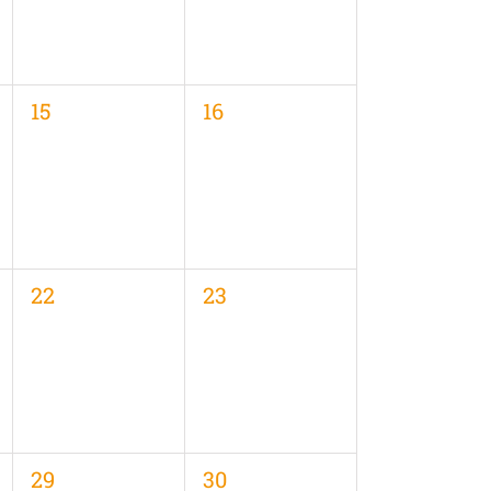
0
0
15
16
en,
Veranstaltungen,
Veranstaltungen,
0
0
22
23
en,
Veranstaltungen,
Veranstaltungen,
0
0
29
30