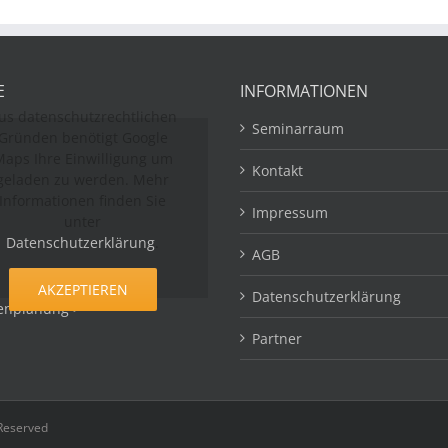
E
INFORMATIONEN
us datenschutzrechtlichen
Seminarraum
Gründen benötigt Google
aps Ihre Einwilligung um
Kontakt
geladen zu werden. Mehr
Informationen finden Sie
Impressum
unter
Datenschutzerklärung
.
AGB
AKZEPTIEREN
Datenschutzerklärung
enplanung >
Partner
 Reserved