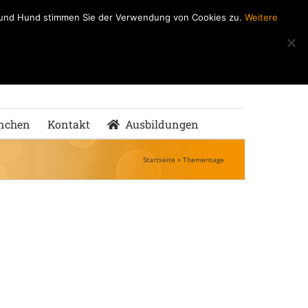
h und Hund stimmen Sie der Verwendung von Cookies zu.
Weitere
ndeSchule
nMenschen
nchen
Kontakt
Ausbildungen
Startseite
»
Thementage