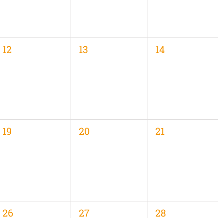
0
0
0
12
13
14
,
Veranstaltungen,
Veranstaltungen,
Veranstaltung
0
0
0
19
20
21
,
Veranstaltungen,
Veranstaltungen,
Veranstaltung
0
0
0
26
27
28