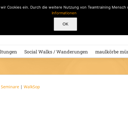
n wir Cookies ein. Durch die weitere Nutzung von Teamtraining Mensc
Informationen
Hu
OK
ltungen
Social Walks / Wanderungen
maulkörbe mü
|
Seminare
|
WalkSop