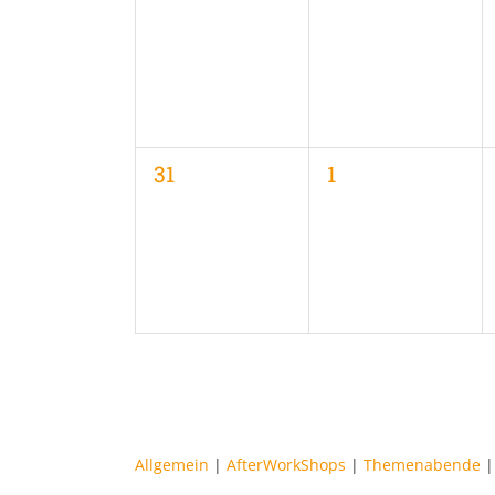
Veranstaltungen,
Veranstaltungen
0
0
31
1
Veranstaltungen,
Veranstaltungen
Allgemein
|
AfterWorkShops
|
Themenabende