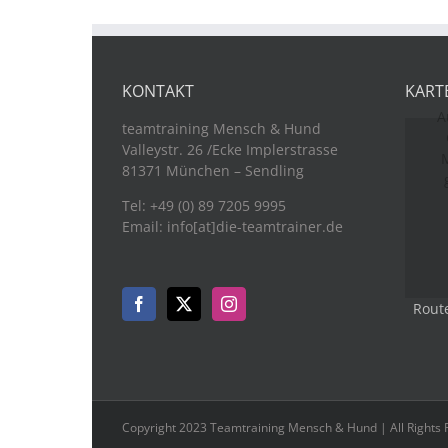
KONTAKT
KART
A
teamtraining Mensch & Hund
Valleystr. 26 /Ecke Implerstrasse
M
81371 München – Sendling
Tel: +49 (0) 89 7205 9995
Email: info[at]die-teamtrainer.de
Rout
Copyright 2023 Teamtraining Mensch & Hund | All Rights