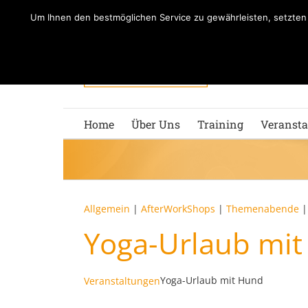
Zum
Um Ihnen den bestmöglichen Service zu gewährleisten, setzte
Inhalt
springen
Home
Über Uns
Training
Veransta
Allgemein
|
AfterWorkShops
|
Themenabende
Yoga-Urlaub mi
Yoga-Urlaub mit Hund
Veranstaltungen