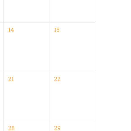
0
0
14
15
en,
Veranstaltungen,
Veranstaltungen,
0
0
21
22
en,
Veranstaltungen,
Veranstaltungen,
0
0
28
29