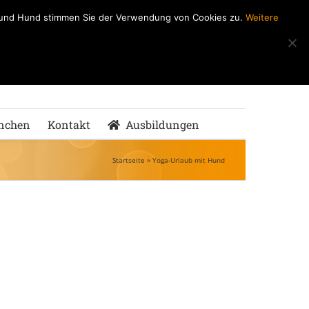
h und Hund stimmen Sie der Verwendung von Cookies zu.
Weitere
ndeSchule
nMenschen
nchen
Kontakt
Ausbildungen
Startseite
»
Yoga-Urlaub mit Hund