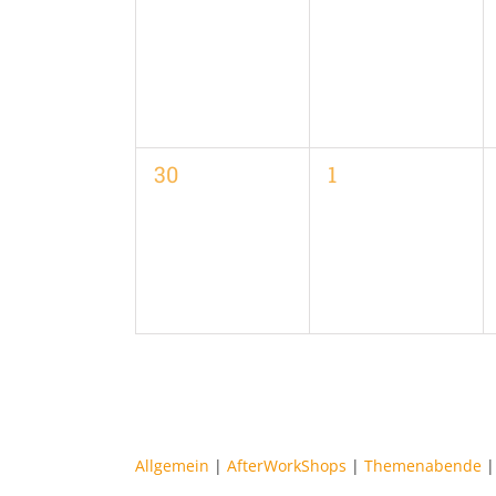
Veranstaltungen,
Veranstaltungen
0
0
30
1
Veranstaltungen,
Veranstaltungen
Allgemein
|
AfterWorkShops
|
Themenabende