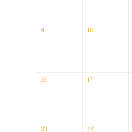
0
0
9
10
Veranstaltungen,
Veranstaltungen
0
0
16
17
Veranstaltungen,
Veranstaltungen
0
0
23
24