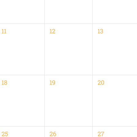
0
0
0
11
12
13
,
Veranstaltungen,
Veranstaltungen,
Veranstaltung
0
0
0
18
19
20
,
Veranstaltungen,
Veranstaltungen,
Veranstaltung
0
0
0
25
26
27