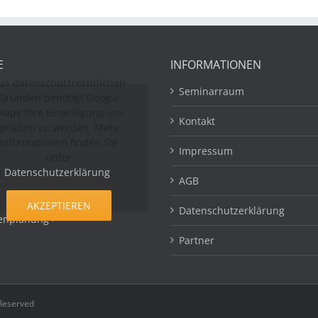
E
INFORMATIONEN
us datenschutzrechtlichen
Seminarraum
Gründen benötigt Google
aps Ihre Einwilligung um
Kontakt
geladen zu werden. Mehr
Informationen finden Sie
Impressum
unter
Datenschutzerklärung
.
AGB
AKZEPTIEREN
Datenschutzerklärung
enplanung >
Partner
 Reserved