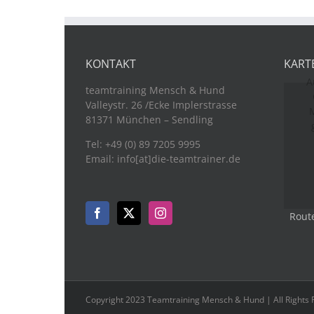
KONTAKT
KART
A
teamtraining Mensch & Hund
Valleystr. 26 /Ecke Implerstrasse
M
81371 München – Sendling
Tel: +49 (0) 89 7205 9995
Email: info[at]die-teamtrainer.de
Rout
Copyright 2023 Teamtraining Mensch & Hund | All Rights