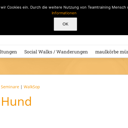
n wir Cookies ein. Durch die weitere Nutzung von Teamtraining Mensc
Informationen
Hu
OK
ltungen
Social Walks / Wanderungen
maulkörbe mü
|
Seminare
|
WalkSop
t Hund