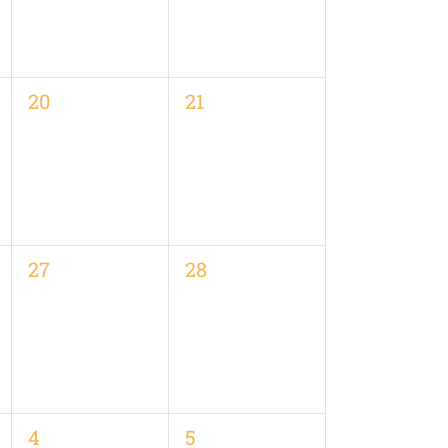
0
0
20
21
en,
Veranstaltungen,
Veranstaltungen,
0
0
27
28
en,
Veranstaltungen,
Veranstaltungen,
0
0
4
5