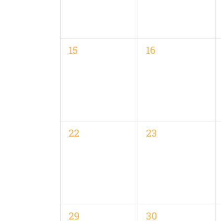
0
0
15
16
Veranstaltungen,
Veranstaltungen
0
0
22
23
Veranstaltungen,
Veranstaltungen
0
0
29
30