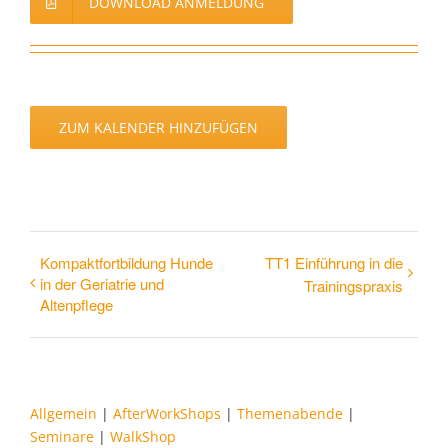
DOWNLOAD ANMELDUNG
ZUM KALENDER HINZUFÜGEN
Kompaktfortbildung Hunde
TT1 Einführung in die
in der Geriatrie und
Trainingspraxis
Altenpflege
Allgemein
|
AfterWorkShops
|
Themenabende
|
Seminare
|
WalkShop