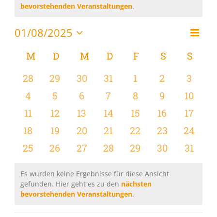
Hinweis
bevorstehenden Veranstaltungen
.
01/08/2025
Vera
Monat
Ansi
Datum
Ansi
wählen.
Kalender
M
MONTAG
D
DIENSTAG
M
MITTWOCH
D
DONNERSTAG
F
FREITAG
S
SAMSTAG
S
SON
Navi
Navi
von
0
0
0
0
0
0
0
28
29
30
31
1
2
3
Veranstaltungen
Veranstaltungen
Veranstaltungen
Veranstaltungen
Veranstaltungen
Veranstaltungen
Veranstaltu
Verans
0
0
0
0
0
0
0
4
5
6
7
8
9
10
Veranstaltungen
Veranstaltungen
Veranstaltungen
Veranstaltungen
Veranstaltungen
Veranstaltu
Verans
0
0
0
0
0
0
0
11
12
13
14
15
16
17
Veranstaltungen
Veranstaltungen
Veranstaltungen
Veranstaltungen
Veranstaltungen
Veranstaltu
Verans
0
0
0
0
0
0
0
18
19
20
21
22
23
24
Veranstaltungen
Veranstaltungen
Veranstaltungen
Veranstaltungen
Veranstaltungen
Veranstaltun
Verans
0
0
0
0
0
0
0
25
26
27
28
29
30
31
Veranstaltungen
Veranstaltungen
Veranstaltungen
Veranstaltungen
Veranstaltungen
Veranstaltun
Verans
Es wurden keine Ergebnisse für diese Ansicht
gefunden. Hier geht es zu den
nächsten
Hinweis
bevorstehenden Veranstaltungen
.