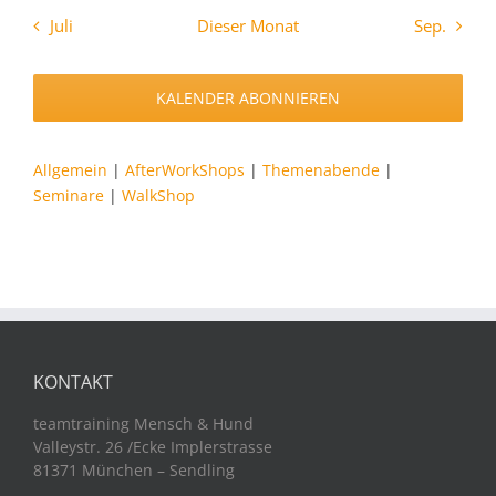
Juli
Dieser Monat
Sep.
KALENDER ABONNIEREN
Allgemein
|
AfterWorkShops
|
Themenabende
|
Seminare
|
WalkShop
KONTAKT
teamtraining Mensch & Hund
Valleystr. 26 /Ecke Implerstrasse
81371 München – Sendling