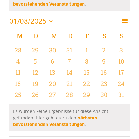
Hinweis
bevorstehenden Veranstaltungen
.
01/08/2025
Vera
Monat
Ansi
Datum
Ansi
wählen.
Kalender
M
MONTAG
D
DIENSTAG
M
MITTWOCH
D
DONNERSTAG
F
FREITAG
S
SAMSTAG
S
SON
Navi
Navi
von
0
0
0
0
0
0
0
28
29
30
31
1
2
3
Veranstaltungen
Veranstaltungen
Veranstaltungen
Veranstaltungen
Veranstaltungen
Veranstaltungen
Veranstaltu
Verans
0
0
0
0
0
0
0
4
5
6
7
8
9
10
Veranstaltungen
Veranstaltungen
Veranstaltungen
Veranstaltungen
Veranstaltungen
Veranstaltu
Verans
0
0
0
0
0
0
0
11
12
13
14
15
16
17
Veranstaltungen
Veranstaltungen
Veranstaltungen
Veranstaltungen
Veranstaltungen
Veranstaltu
Verans
0
0
0
0
0
0
0
18
19
20
21
22
23
24
Veranstaltungen
Veranstaltungen
Veranstaltungen
Veranstaltungen
Veranstaltungen
Veranstaltun
Verans
0
0
0
0
0
0
0
25
26
27
28
29
30
31
Veranstaltungen
Veranstaltungen
Veranstaltungen
Veranstaltungen
Veranstaltungen
Veranstaltun
Verans
Es wurden keine Ergebnisse für diese Ansicht
gefunden. Hier geht es zu den
nächsten
Hinweis
bevorstehenden Veranstaltungen
.