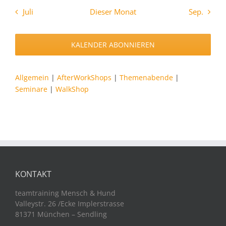
Juli
Dieser Monat
Sep.
KALENDER ABONNIEREN
Allgemein
|
AfterWorkShops
|
Themenabende
|
Seminare
|
WalkShop
KONTAKT
teamtraining Mensch & Hund
Valleystr. 26 /Ecke Implerstrasse
81371 München – Sendling