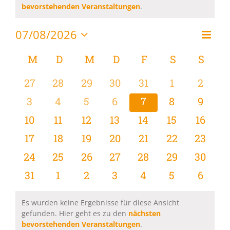
Hinweis
bevorstehenden Veranstaltungen
.
07/08/2026
Vera
Monat
Ansi
Datum
Ansi
wählen.
Kalender
M
MONTAG
D
DIENSTAG
M
MITTWOCH
D
DONNERSTAG
F
FREITAG
S
SAMSTAG
S
SON
Navi
Navi
von
0
0
0
0
0
0
0
27
28
29
30
31
1
2
Veranstaltungen
Veranstaltungen
Veranstaltungen
Veranstaltungen
Veranstaltungen
Veranstaltungen
Veranstaltu
Verans
0
0
0
0
0
0
0
3
4
5
6
7
8
9
Veranstaltungen
Veranstaltungen
Veranstaltungen
Veranstaltungen
Veranstaltungen
Veranstaltu
Verans
0
0
0
0
0
0
0
10
11
12
13
14
15
16
Veranstaltungen
Veranstaltungen
Veranstaltungen
Veranstaltungen
Veranstaltungen
Veranstaltu
Verans
0
0
0
0
0
0
0
17
18
19
20
21
22
23
Veranstaltungen
Veranstaltungen
Veranstaltungen
Veranstaltungen
Veranstaltungen
Veranstaltun
Verans
0
0
0
0
0
0
0
24
25
26
27
28
29
30
Veranstaltungen
Veranstaltungen
Veranstaltungen
Veranstaltungen
Veranstaltungen
Veranstaltun
Verans
0
0
0
0
0
0
0
31
1
2
3
4
5
6
Veranstaltungen
Veranstaltungen
Veranstaltungen
Veranstaltungen
Veranstaltungen
Veranstaltu
Verans
Es wurden keine Ergebnisse für diese Ansicht
gefunden. Hier geht es zu den
nächsten
Hinweis
bevorstehenden Veranstaltungen
.