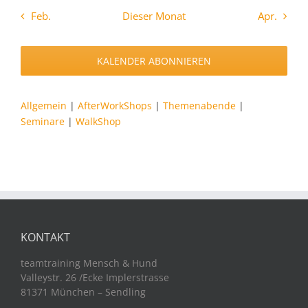
Feb.
Dieser Monat
Apr.
KALENDER ABONNIEREN
Allgemein
|
AfterWorkShops
|
Themenabende
|
Seminare
|
WalkShop
KONTAKT
teamtraining Mensch & Hund
Valleystr. 26 /Ecke Implerstrasse
81371 München – Sendling