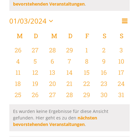
Hinweis
bevorstehenden Veranstaltungen
.
01/03/2024
Vera
Monat
Ansi
Datum
Ansi
wählen.
Kalender
M
MONTAG
D
DIENSTAG
M
MITTWOCH
D
DONNERSTAG
F
FREITAG
S
SAMSTAG
S
SON
Navi
Navi
von
0
0
0
0
0
0
0
26
27
28
29
1
2
3
Veranstaltungen
Veranstaltungen
Veranstaltungen
Veranstaltungen
Veranstaltungen
Veranstaltungen
Veranstaltu
Verans
0
0
0
0
0
0
0
4
5
6
7
8
9
10
Veranstaltungen
Veranstaltungen
Veranstaltungen
Veranstaltungen
Veranstaltungen
Veranstaltu
Verans
0
0
0
0
0
0
0
11
12
13
14
15
16
17
Veranstaltungen
Veranstaltungen
Veranstaltungen
Veranstaltungen
Veranstaltungen
Veranstaltu
Verans
0
0
0
0
0
0
0
18
19
20
21
22
23
24
Veranstaltungen
Veranstaltungen
Veranstaltungen
Veranstaltungen
Veranstaltungen
Veranstaltun
Verans
0
0
0
0
0
0
0
25
26
27
28
29
30
31
Veranstaltungen
Veranstaltungen
Veranstaltungen
Veranstaltungen
Veranstaltungen
Veranstaltun
Verans
Es wurden keine Ergebnisse für diese Ansicht
gefunden. Hier geht es zu den
nächsten
Hinweis
bevorstehenden Veranstaltungen
.