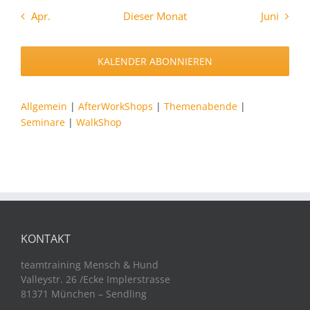
Apr.
Dieser Monat
Juni
KALENDER ABONNIEREN
Allgemein
|
AfterWorkShops
|
Themenabende
|
Seminare
|
WalkShop
KONTAKT
teamtraining Mensch & Hund
Valleystr. 26 /Ecke Implerstrasse
81371 München – Sendling