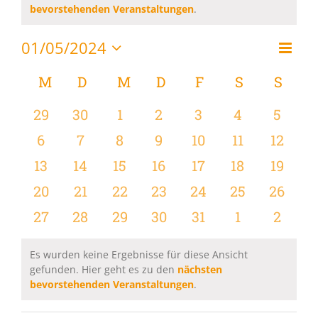
Hinweis
bevorstehenden Veranstaltungen
.
01/05/2024
Vera
Monat
Ansi
Datum
Ansi
wählen.
Kalender
M
MONTAG
D
DIENSTAG
M
MITTWOCH
D
DONNERSTAG
F
FREITAG
S
SAMSTAG
S
SON
Navi
Navi
von
0
0
0
0
0
0
0
29
30
1
2
3
4
5
Veranstaltungen
Veranstaltungen
Veranstaltungen
Veranstaltungen
Veranstaltungen
Veranstaltungen
Veranstaltu
Verans
0
0
0
0
0
0
0
6
7
8
9
10
11
12
Veranstaltungen
Veranstaltungen
Veranstaltungen
Veranstaltungen
Veranstaltungen
Veranstaltu
Verans
0
0
0
0
0
0
0
13
14
15
16
17
18
19
Veranstaltungen
Veranstaltungen
Veranstaltungen
Veranstaltungen
Veranstaltungen
Veranstaltu
Verans
0
0
0
0
0
0
0
20
21
22
23
24
25
26
Veranstaltungen
Veranstaltungen
Veranstaltungen
Veranstaltungen
Veranstaltungen
Veranstaltun
Verans
0
0
0
0
0
0
0
27
28
29
30
31
1
2
Veranstaltungen
Veranstaltungen
Veranstaltungen
Veranstaltungen
Veranstaltungen
Veranstaltu
Verans
Es wurden keine Ergebnisse für diese Ansicht
gefunden. Hier geht es zu den
nächsten
Hinweis
bevorstehenden Veranstaltungen
.