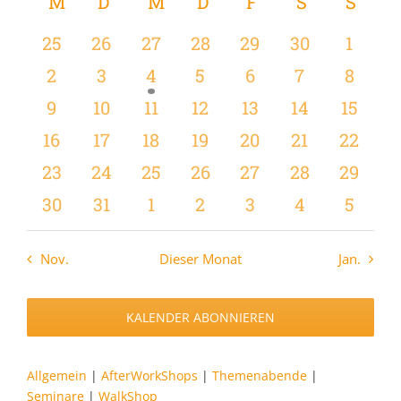
wählen.
Kalender
M
MONTAG
D
DIENSTAG
M
MITTWOCH
D
DONNERSTAG
F
FREITAG
S
SAMSTAG
S
SON
Navi
Navi
von
0
0
0
0
0
0
0
25
26
27
28
29
30
1
Veranstaltungen
Veranstaltungen
Veranstaltungen
Veranstaltungen
Veranstaltungen
Veranstaltungen
Veranstaltun
Verans
0
0
1
0
0
0
0
2
3
4
5
6
7
8
Veranstaltungen
Veranstaltungen
Veranstaltung
Veranstaltungen
Veranstaltungen
Veranstaltu
Verans
0
0
0
0
0
0
0
9
10
11
12
13
14
15
Veranstaltungen
Veranstaltungen
Veranstaltungen
Veranstaltungen
Veranstaltungen
Veranstaltu
Verans
0
0
0
0
0
0
0
16
17
18
19
20
21
22
Veranstaltungen
Veranstaltungen
Veranstaltungen
Veranstaltungen
Veranstaltungen
Veranstaltu
Verans
0
0
0
0
0
0
0
23
24
25
26
27
28
29
Veranstaltungen
Veranstaltungen
Veranstaltungen
Veranstaltungen
Veranstaltungen
Veranstaltun
Verans
0
0
0
0
0
0
0
30
31
1
2
3
4
5
Veranstaltungen
Veranstaltungen
Veranstaltungen
Veranstaltungen
Veranstaltungen
Veranstaltu
Verans
Nov.
Dieser Monat
Jan.
KALENDER ABONNIEREN
Allgemein
|
AfterWorkShops
|
Themenabende
|
Seminare
|
WalkShop