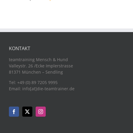
KONTAKT
teamtraining Mensch & Hund
Valleystr. 26 /Ecke Implerstrasse
81371 München – Sendling
Tel: +49 (0) 89 7205 9995
Email: info[at]die-teamtrainer.de