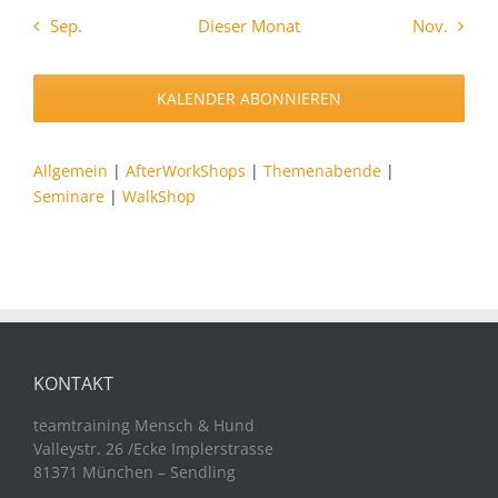
Sep.
Dieser Monat
Nov.
KALENDER ABONNIEREN
Allgemein
|
AfterWorkShops
|
Themenabende
|
Seminare
|
WalkShop
KONTAKT
teamtraining Mensch & Hund
Valleystr. 26 /Ecke Implerstrasse
81371 München – Sendling