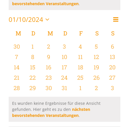
Hinweis
bevorstehenden Veranstaltungen
.
01/10/2024
Vera
Monat
Ansi
Datum
Ansi
wählen.
Kalender
M
MONTAG
D
DIENSTAG
M
MITTWOCH
D
DONNERSTAG
F
FREITAG
S
SAMSTAG
S
SON
Navi
Navi
von
0
0
0
0
0
0
0
30
1
2
3
4
5
6
Veranstaltungen
Veranstaltungen
Veranstaltungen
Veranstaltungen
Veranstaltungen
Veranstaltungen
Veranstaltu
Verans
0
0
0
0
0
0
0
7
8
9
10
11
12
13
Veranstaltungen
Veranstaltungen
Veranstaltungen
Veranstaltungen
Veranstaltungen
Veranstaltu
Verans
0
0
0
0
0
0
0
14
15
16
17
18
19
20
Veranstaltungen
Veranstaltungen
Veranstaltungen
Veranstaltungen
Veranstaltungen
Veranstaltu
Verans
0
0
0
0
0
0
0
21
22
23
24
25
26
27
Veranstaltungen
Veranstaltungen
Veranstaltungen
Veranstaltungen
Veranstaltungen
Veranstaltun
Verans
0
0
0
0
0
0
0
28
29
30
31
1
2
3
Veranstaltungen
Veranstaltungen
Veranstaltungen
Veranstaltungen
Veranstaltungen
Veranstaltu
Verans
Es wurden keine Ergebnisse für diese Ansicht
gefunden. Hier geht es zu den
nächsten
Hinweis
bevorstehenden Veranstaltungen
.