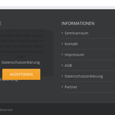
E
INFORMATIONEN
us datenschutzrechtlichen
Seminarraum
Gründen benötigt Google
aps Ihre Einwilligung um
Kontakt
geladen zu werden. Mehr
Informationen finden Sie
Impressum
unter
Datenschutzerklärung
.
AGB
AKZEPTIEREN
Datenschutzerklärung
enplanung >
Partner
 Reserved