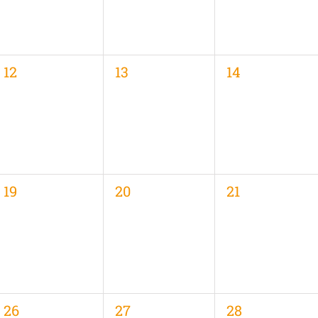
0
0
0
12
13
14
,
Veranstaltungen,
Veranstaltungen,
Veranstaltung
0
0
0
19
20
21
,
Veranstaltungen,
Veranstaltungen,
Veranstaltung
0
0
0
26
27
28