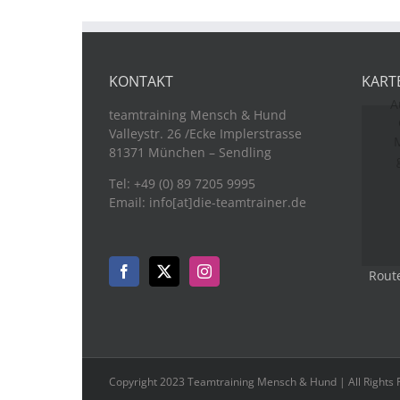
KONTAKT
KART
A
teamtraining Mensch & Hund
Valleystr. 26 /Ecke Implerstrasse
M
81371 München – Sendling
Tel: +49 (0) 89 7205 9995
Email: info[at]die-teamtrainer.de
Rout
Copyright 2023 Teamtraining Mensch & Hund | All Rights