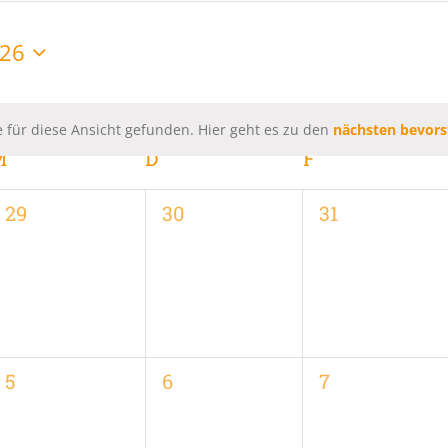
026
 für diese Ansicht gefunden. Hier geht es zu den
nächsten bevors
Hinweis
M
MITTWOCH
D
DONNERSTAG
F
FREITAG
0
0
0
29
30
31
,
Veranstaltungen,
Veranstaltungen,
Veranstaltung
0
0
0
5
6
7
,
Veranstaltungen,
Veranstaltungen,
Veranstaltung