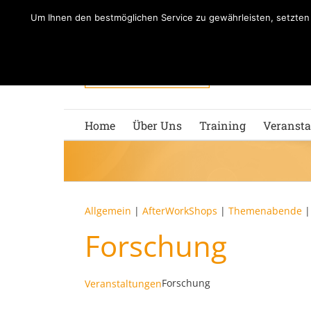
Zum
Um Ihnen den bestmöglichen Service zu gewährleisten, setzte
Inhalt
springen
Home
Über Uns
Training
Veransta
Allgemein
|
AfterWorkShops
|
Themenabende
Forschung
Forschung
Veranstaltungen