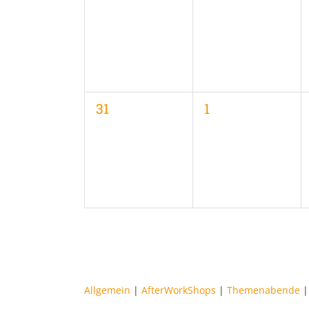
Veranstaltungen,
Veranstaltungen
0
0
31
1
Veranstaltungen,
Veranstaltungen
Allgemein
|
AfterWorkShops
|
Themenabende