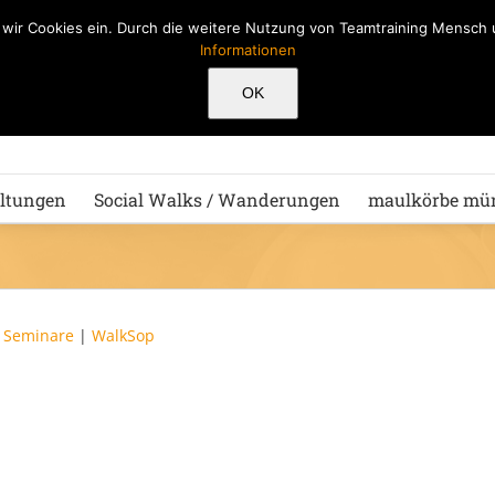
n wir Cookies ein. Durch die weitere Nutzung von Teamtraining Mensc
Informationen
Hu
OK
ltungen
Social Walks / Wanderungen
maulkörbe mü
|
Seminare
|
WalkSop