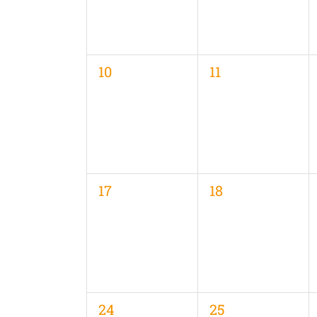
0
0
10
11
Veranstaltungen,
Veranstaltungen
0
0
17
18
Veranstaltungen,
Veranstaltungen
0
0
24
25