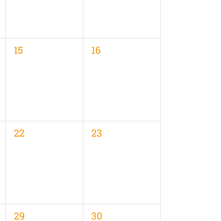
0
0
15
16
en,
Veranstaltungen,
Veranstaltungen,
0
0
22
23
en,
Veranstaltungen,
Veranstaltungen,
0
0
29
30