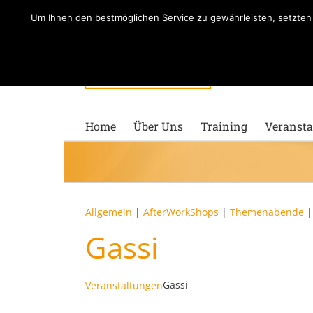
Zum
Um Ihnen den bestmöglichen Service zu gewährleisten, setzte
Inhalt
springen
Home
Über Uns
Training
Veransta
Allgemein
|
AfterWorkShops
|
Themenabende
Gassi
Gassi
Veranstaltungen