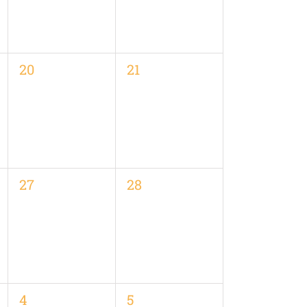
0
0
20
21
en,
Veranstaltungen,
Veranstaltungen,
0
0
27
28
en,
Veranstaltungen,
Veranstaltungen,
0
0
4
5