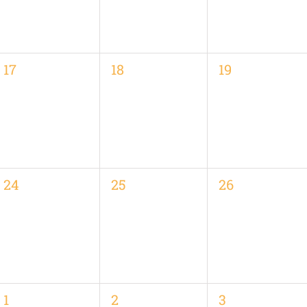
0
0
0
17
18
19
,
Veranstaltungen,
Veranstaltungen,
Veranstaltung
0
0
0
24
25
26
,
Veranstaltungen,
Veranstaltungen,
Veranstaltung
0
0
0
1
2
3