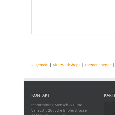
Veranstaltungen,
Veranstaltungen
Allgemein
|
AfterWorkShops
|
Themenabende
KONTAKT
KART
A
teamtraining Mensch & Hund
Valleystr. 26 /Ecke Implerstrasse
M