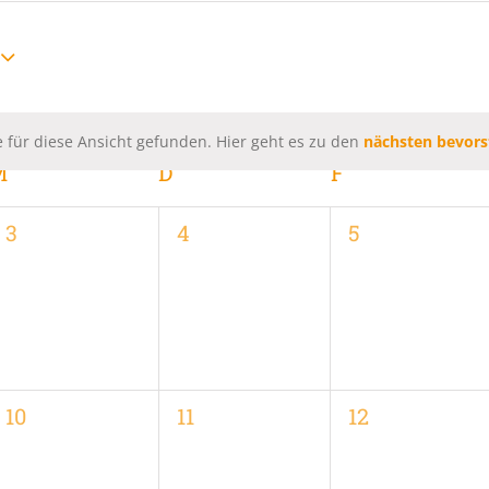
 für diese Ansicht gefunden. Hier geht es zu den
nächsten bevors
Hinweis
M
MITTWOCH
D
DONNERSTAG
F
FREITAG
0
0
0
3
4
5
,
Veranstaltungen,
Veranstaltungen,
Veranstaltung
0
0
0
10
11
12
,
Veranstaltungen,
Veranstaltungen,
Veranstaltung