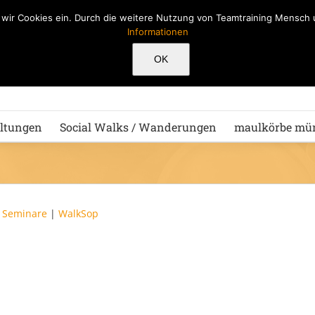
n wir Cookies ein. Durch die weitere Nutzung von Teamtraining Mensc
Informationen
Hu
OK
ltungen
Social Walks / Wanderungen
maulkörbe mü
|
Seminare
|
WalkSop