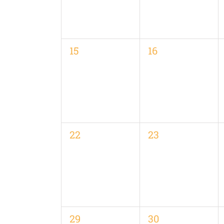
0
0
15
16
Veranstaltungen,
Veranstaltungen
0
0
22
23
Veranstaltungen,
Veranstaltungen
0
0
29
30