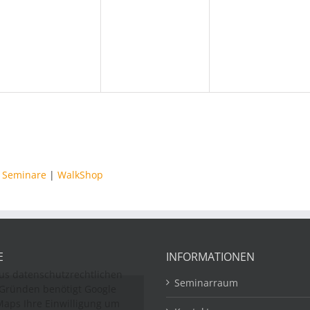
,
Veranstaltungen,
Veranstaltungen,
Veranstaltung
|
Seminare
|
WalkShop
E
INFORMATIONEN
us datenschutzrechtlichen
Seminarraum
Gründen benötigt Google
aps Ihre Einwilligung um