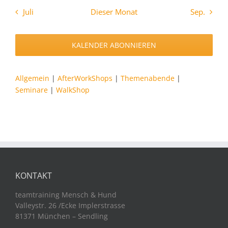
Juli
Dieser Monat
Sep.
KALENDER ABONNIEREN
Allgemein
|
AfterWorkShops
|
Themenabende
|
Seminare
|
WalkShop
KONTAKT
teamtraining Mensch & Hund
Valleystr. 26 /Ecke Implerstrasse
81371 München – Sendling