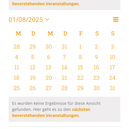
Hinweis
bevorstehenden Veranstaltungen
.
01/08/2025
Vera
Monat
Ansi
Datum
Ansi
wählen.
Kalender
M
MONTAG
D
DIENSTAG
M
MITTWOCH
D
DONNERSTAG
F
FREITAG
S
SAMSTAG
S
SON
Navi
Navi
von
0
0
0
0
0
0
0
28
29
30
31
1
2
3
Veranstaltungen
Veranstaltungen
Veranstaltungen
Veranstaltungen
Veranstaltungen
Veranstaltungen
Veranstaltu
Verans
0
0
0
0
0
0
0
4
5
6
7
8
9
10
Veranstaltungen
Veranstaltungen
Veranstaltungen
Veranstaltungen
Veranstaltungen
Veranstaltu
Verans
0
0
0
0
0
0
0
11
12
13
14
15
16
17
Veranstaltungen
Veranstaltungen
Veranstaltungen
Veranstaltungen
Veranstaltungen
Veranstaltu
Verans
0
0
0
0
0
0
0
18
19
20
21
22
23
24
Veranstaltungen
Veranstaltungen
Veranstaltungen
Veranstaltungen
Veranstaltungen
Veranstaltun
Verans
0
0
0
0
0
0
0
25
26
27
28
29
30
31
Veranstaltungen
Veranstaltungen
Veranstaltungen
Veranstaltungen
Veranstaltungen
Veranstaltun
Verans
Es wurden keine Ergebnisse für diese Ansicht
gefunden. Hier geht es zu den
nächsten
Hinweis
bevorstehenden Veranstaltungen
.