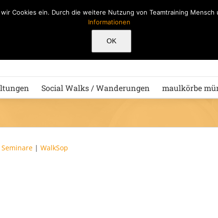
n wir Cookies ein. Durch die weitere Nutzung von Teamtraining Mensc
Informationen
Hu
OK
ltungen
Social Walks / Wanderungen
maulkörbe mü
|
Seminare
|
WalkSop