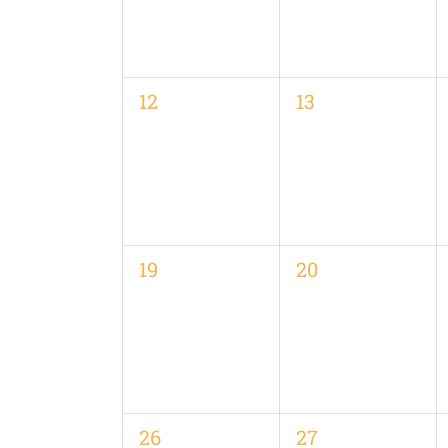
0
0
12
13
Veranstaltungen,
Veranstaltungen
0
0
19
20
Veranstaltungen,
Veranstaltungen
0
0
26
27