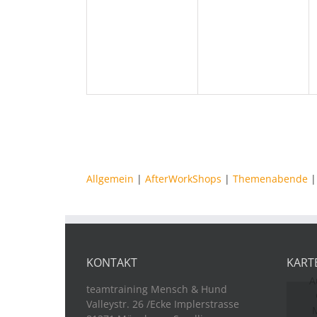
Veranstaltungen,
Veranstaltungen
Allgemein
|
AfterWorkShops
|
Themenabende
KONTAKT
KART
A
teamtraining Mensch & Hund
Valleystr. 26 /Ecke Implerstrasse
M