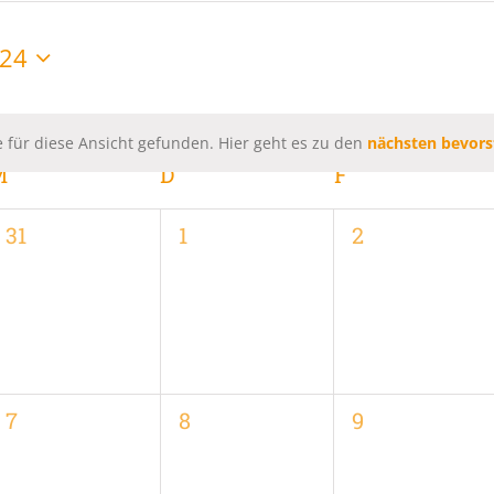
024
 für diese Ansicht gefunden. Hier geht es zu den
nächsten bevors
Hinweis
M
MITTWOCH
D
DONNERSTAG
F
FREITAG
0
0
0
31
1
2
,
Veranstaltungen,
Veranstaltungen,
Veranstaltung
0
0
0
7
8
9
,
Veranstaltungen,
Veranstaltungen,
Veranstaltung