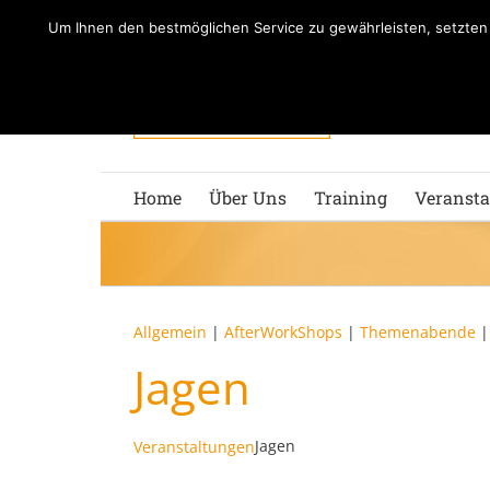
Zum
Um Ihnen den bestmöglichen Service zu gewährleisten, setzte
Inhalt
springen
Home
Über Uns
Training
Veransta
Allgemein
|
AfterWorkShops
|
Themenabende
Jagen
Jagen
Veranstaltungen