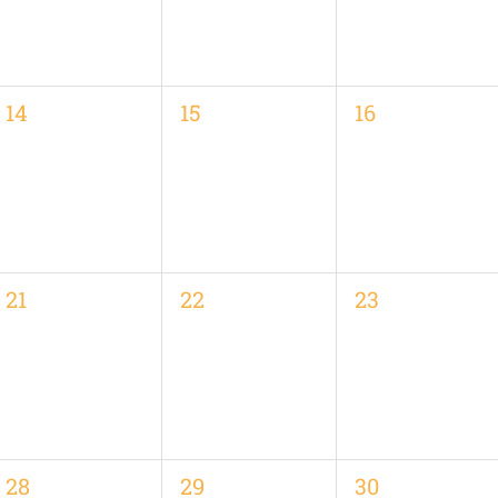
0
0
0
14
15
16
,
Veranstaltungen,
Veranstaltungen,
Veranstaltung
0
0
0
21
22
23
,
Veranstaltungen,
Veranstaltungen,
Veranstaltung
0
0
0
28
29
30