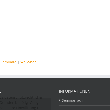
,
Veranstaltungen,
Veranstaltungen,
Veranstaltung
|
Seminare
|
WalkShop
E
INFORMATIONEN
us datenschutzrechtlichen
Seminarraum
Gründen benötigt Google
aps Ihre Einwilligung um