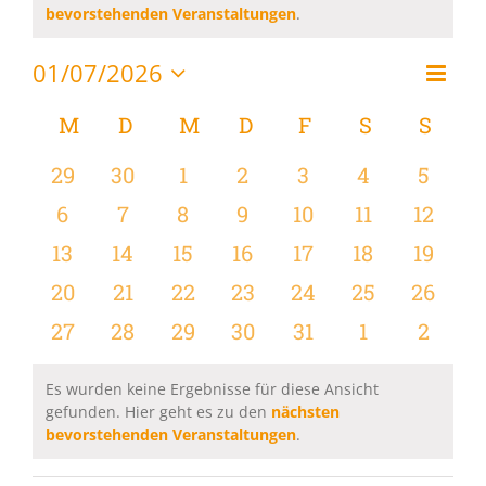
Hinweis
bevorstehenden Veranstaltungen
.
01/07/2026
Vera
Monat
Ansi
Datum
Ansi
wählen.
Kalender
M
MONTAG
D
DIENSTAG
M
MITTWOCH
D
DONNERSTAG
F
FREITAG
S
SAMSTAG
S
SON
Navi
Navi
von
0
0
0
0
0
0
0
29
30
1
2
3
4
5
Veranstaltungen
Veranstaltungen
Veranstaltungen
Veranstaltungen
Veranstaltungen
Veranstaltungen
Veranstaltu
Verans
0
0
0
0
0
0
0
6
7
8
9
10
11
12
Veranstaltungen
Veranstaltungen
Veranstaltungen
Veranstaltungen
Veranstaltungen
Veranstaltu
Verans
0
0
0
0
0
0
0
13
14
15
16
17
18
19
Veranstaltungen
Veranstaltungen
Veranstaltungen
Veranstaltungen
Veranstaltungen
Veranstaltu
Verans
0
0
0
0
0
0
0
20
21
22
23
24
25
26
Veranstaltungen
Veranstaltungen
Veranstaltungen
Veranstaltungen
Veranstaltungen
Veranstaltun
Verans
0
0
0
0
0
0
0
27
28
29
30
31
1
2
Veranstaltungen
Veranstaltungen
Veranstaltungen
Veranstaltungen
Veranstaltungen
Veranstaltu
Verans
Es wurden keine Ergebnisse für diese Ansicht
gefunden. Hier geht es zu den
nächsten
Hinweis
bevorstehenden Veranstaltungen
.