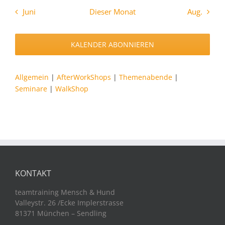
Juni
Dieser Monat
Aug.
KALENDER ABONNIEREN
Allgemein
|
AfterWorkShops
|
Themenabende
|
Seminare
|
WalkShop
KONTAKT
teamtraining Mensch & Hund
Valleystr. 26 /Ecke Implerstrasse
81371 München – Sendling