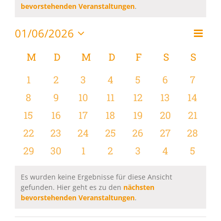
Hinweis
bevorstehenden Veranstaltungen
.
01/06/2026
Vera
Monat
Ansi
Datum
Ansi
wählen.
Kalender
M
MONTAG
D
DIENSTAG
M
MITTWOCH
D
DONNERSTAG
F
FREITAG
S
SAMSTAG
S
SON
Navi
Navi
von
0
0
0
0
0
0
0
1
2
3
4
5
6
7
Veranstaltungen
Veranstaltungen
Veranstaltungen
Veranstaltungen
Veranstaltungen
Veranstaltungen
Veranstaltu
Verans
0
0
0
0
0
0
0
8
9
10
11
12
13
14
Veranstaltungen
Veranstaltungen
Veranstaltungen
Veranstaltungen
Veranstaltungen
Veranstaltu
Verans
0
0
0
0
0
0
0
15
16
17
18
19
20
21
Veranstaltungen
Veranstaltungen
Veranstaltungen
Veranstaltungen
Veranstaltungen
Veranstaltun
Verans
0
0
0
0
0
0
0
22
23
24
25
26
27
28
Veranstaltungen
Veranstaltungen
Veranstaltungen
Veranstaltungen
Veranstaltungen
Veranstaltun
Verans
0
0
0
0
0
0
0
29
30
1
2
3
4
5
Veranstaltungen
Veranstaltungen
Veranstaltungen
Veranstaltungen
Veranstaltungen
Veranstaltu
Verans
Es wurden keine Ergebnisse für diese Ansicht
gefunden. Hier geht es zu den
nächsten
Hinweis
bevorstehenden Veranstaltungen
.