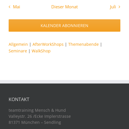
Mai
Dieser Monat
Juli
KALENDER ABONNIEREN
Allgemein
|
AfterWorkShops
|
Themenabende
|
Seminare
|
WalkShop
KONTAKT
teamtraining Mensch & Hund
Valleystr. 26 /Ecke Implerstrasse
81371 München – Sendling