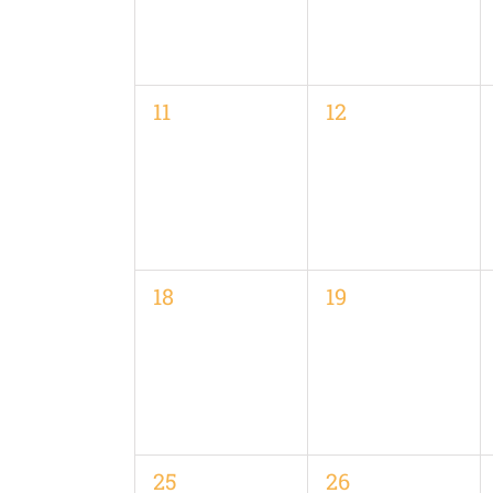
0
0
11
12
Veranstaltungen,
Veranstaltungen
0
0
18
19
Veranstaltungen,
Veranstaltungen
0
0
25
26