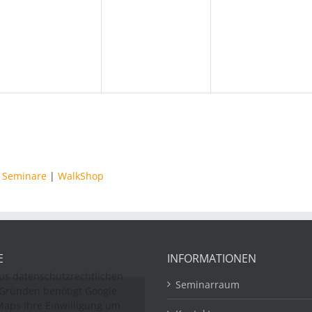
,
Veranstaltungen,
Veranstaltungen,
Veranstaltung
|
Seminare
|
WalkShop
E
INFORMATIONEN
us datenschutzrechtlichen
Seminarraum
Gründen benötigt Google
aps Ihre Einwilligung um