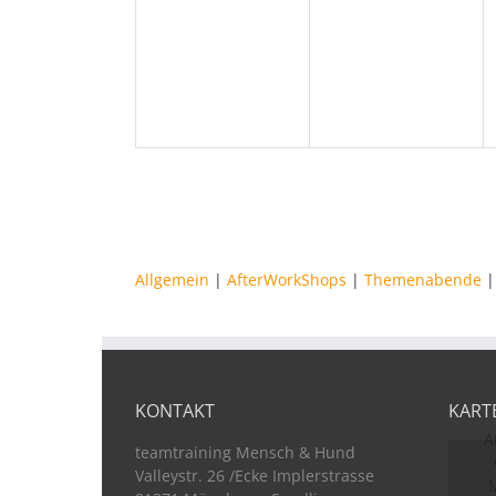
Veranstaltungen,
Veranstaltungen
Allgemein
|
AfterWorkShops
|
Themenabende
KONTAKT
KART
A
teamtraining Mensch & Hund
Valleystr. 26 /Ecke Implerstrasse
M