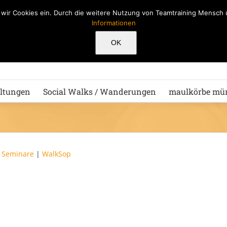
n wir Cookies ein. Durch die weitere Nutzung von Teamtraining Mensc
Informationen
Hu
OK
ltungen
Social Walks / Wanderungen
maulkörbe mü
|
Seminare
|
WalkSop