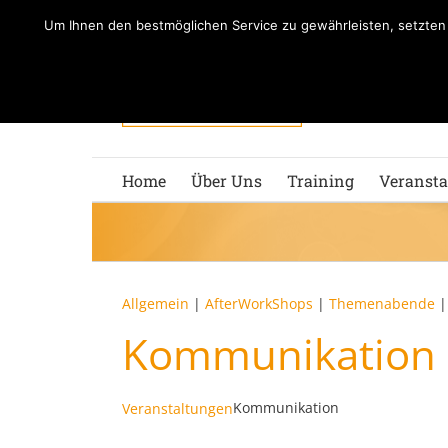
Zum
Um Ihnen den bestmöglichen Service zu gewährleisten, setzte
Inhalt
springen
Home
Über Uns
Training
Veransta
Allgemein
|
AfterWorkShops
|
Themenabende
Kommunikation
Kommunikation
Veranstaltungen