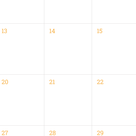
0
0
0
13
14
15
,
Veranstaltungen,
Veranstaltungen,
Veranstaltung
0
0
0
20
21
22
,
Veranstaltungen,
Veranstaltungen,
Veranstaltung
0
0
0
27
28
29