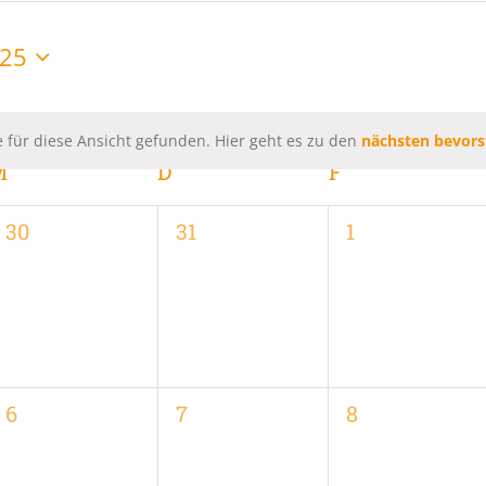
025
 für diese Ansicht gefunden. Hier geht es zu den
nächsten bevors
Hinweis
M
MITTWOCH
D
DONNERSTAG
F
FREITAG
0
0
0
30
31
1
,
Veranstaltungen,
Veranstaltungen,
Veranstaltung
0
0
0
6
7
8
,
Veranstaltungen,
Veranstaltungen,
Veranstaltung