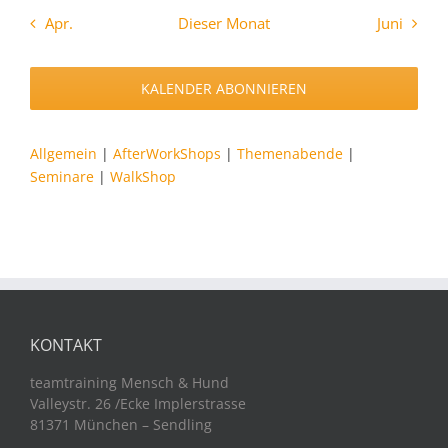
Apr.
Dieser Monat
Juni
KALENDER ABONNIEREN
Allgemein
|
AfterWorkShops
|
Themenabende
|
Seminare
|
WalkShop
KONTAKT
teamtraining Mensch & Hund
Valleystr. 26 /Ecke Implerstrasse
81371 München – Sendling