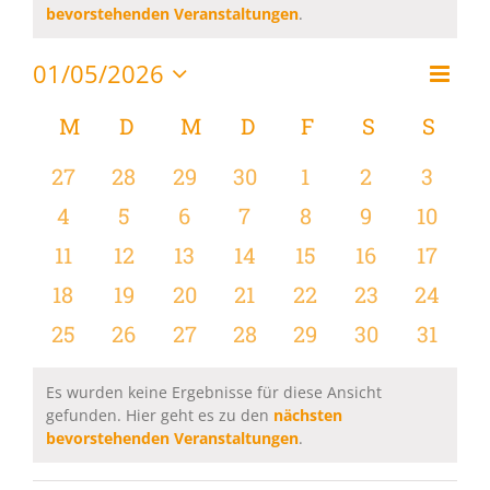
Hinweis
bevorstehenden Veranstaltungen
.
01/05/2026
Vera
Monat
Ansi
Datum
Ansi
wählen.
Kalender
M
MONTAG
D
DIENSTAG
M
MITTWOCH
D
DONNERSTAG
F
FREITAG
S
SAMSTAG
S
SON
Navi
Navi
von
0
0
0
0
0
0
0
27
28
29
30
1
2
3
Veranstaltungen
Veranstaltungen
Veranstaltungen
Veranstaltungen
Veranstaltungen
Veranstaltungen
Veranstaltu
Verans
0
0
0
0
0
0
0
4
5
6
7
8
9
10
Veranstaltungen
Veranstaltungen
Veranstaltungen
Veranstaltungen
Veranstaltungen
Veranstaltu
Verans
0
0
0
0
0
0
0
11
12
13
14
15
16
17
Veranstaltungen
Veranstaltungen
Veranstaltungen
Veranstaltungen
Veranstaltungen
Veranstaltu
Verans
0
0
0
0
0
0
0
18
19
20
21
22
23
24
Veranstaltungen
Veranstaltungen
Veranstaltungen
Veranstaltungen
Veranstaltungen
Veranstaltun
Verans
0
0
0
0
0
0
0
25
26
27
28
29
30
31
Veranstaltungen
Veranstaltungen
Veranstaltungen
Veranstaltungen
Veranstaltungen
Veranstaltun
Verans
Es wurden keine Ergebnisse für diese Ansicht
gefunden. Hier geht es zu den
nächsten
Hinweis
bevorstehenden Veranstaltungen
.